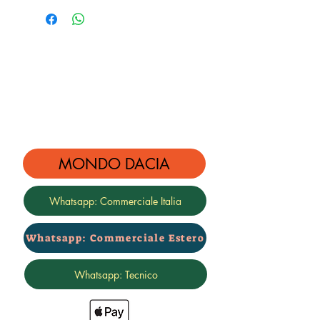
Bracci
Flangia
Tubi freno
Sospensioni posteriori regolabili
filettate
con doppia molla
Garanzia 3 anni senza limite km
adatte gara raid
MONDO DACIA
Whatsapp: Commerciale Italia
Whatsapp: Commerciale Estero
Whatsapp: Tecnico