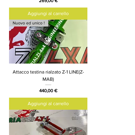
Prezzo
269,00 €
Aggiungi al carrello
Nuovo ed unico !
Attacco testina rialzato Z-1 LINE(Z-
MAB)
Prezzo
440,00 €
Aggiungi al carrello