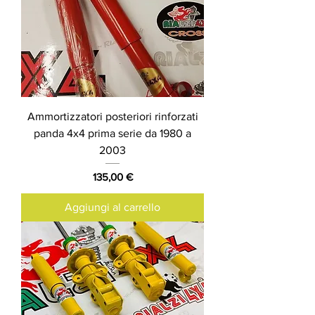
Ammortizzatori posteriori rinforzati
panda 4x4 prima serie da 1980 a
2003
Prezzo
135,00 €
Aggiungi al carrello