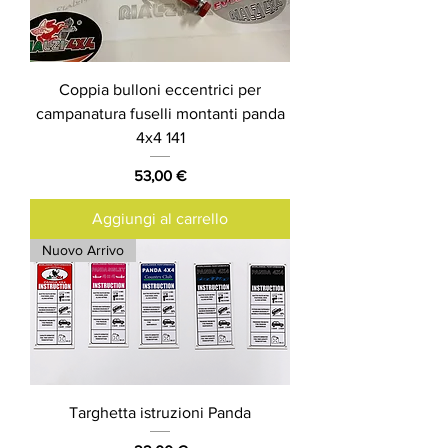
Coppia bulloni eccentrici per
campanatura fuselli montanti panda
4x4 141
Prezzo
53,00 €
Aggiungi al carrello
Nuovo Arrivo
Targhetta istruzioni Panda