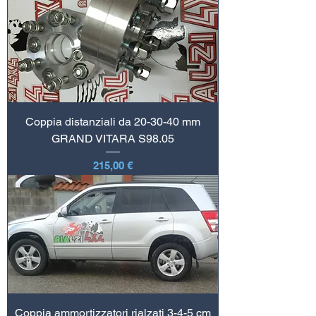
Coppia distanziali da 20-30-40 mm
GRAND VITARA S98.05
Prezzo
215,00 €
Coppia ammortizzatori rialzati 3-4-5 cm