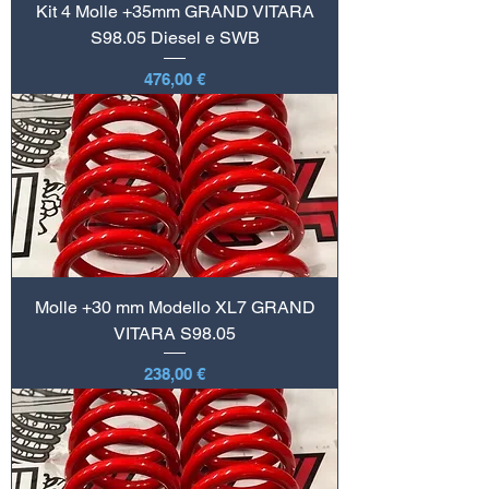
Kit 4 Molle +35mm GRAND VITARA
S98.05 Diesel e SWB
Prezzo
476,00 €
Molle +30 mm Modello XL7 GRAND
VITARA S98.05
Prezzo
238,00 €