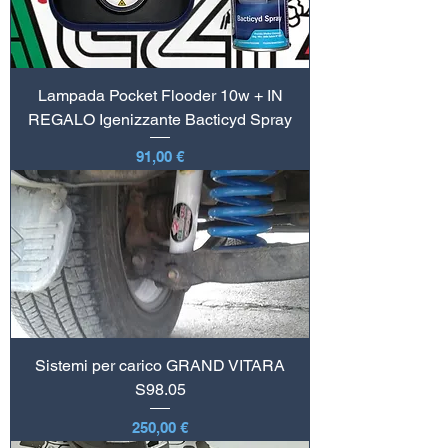
Lampada Pocket Flooder 10w + IN
REGALO Igenizzante Bacticyd Spray
Prezzo
91,00 €
Sistemi per carico GRAND VITARA
S98.05
Prezzo
250,00 €