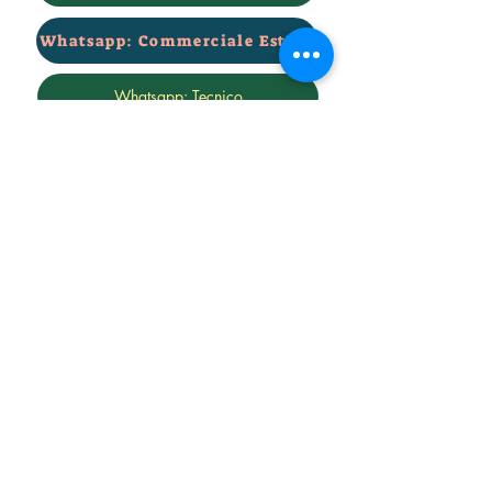
Whatsapp: Commerciale Estero
Whatsapp: Tecnico
DA BROWSER SAFARI
e-mail commerciale
info@rialzi4x4evo.store
e-mail preventivi
preventivi4x4@gmail.com
Spedizioni EXPRESS