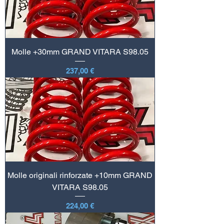
Molle +30mm GRAND VITARA S98.05
Prezzo
237,00 €
Molle originali rinforzate +10mm GRAND
VITARA S98.05
Prezzo
224,00 €