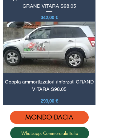
GRAND VITARA S98.05
Prezzo
342,00 €
Coppia ammortizzatori rinforzati GRAND
VITARA S98.05
Prezzo
293,00 €
MONDO DACIA
Whatsapp: Commerciale Italia