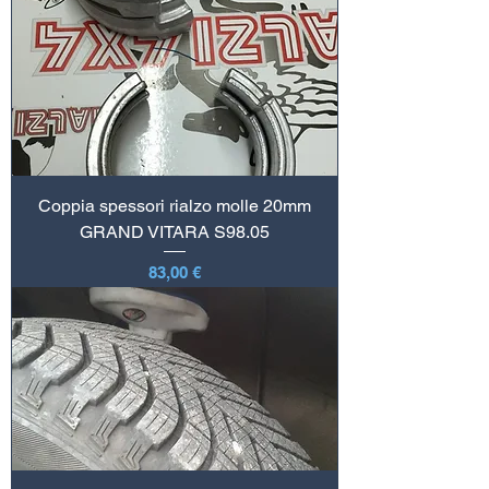
Coppia spessori rialzo molle 20mm
GRAND VITARA S98.05
Prezzo
83,00 €