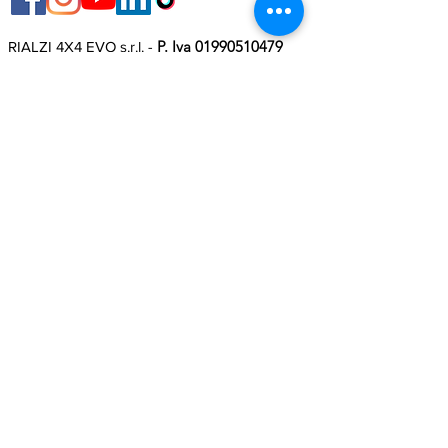
P. Iva 01990510479
RIALZI 4X4 EVO s.r.l. -
Via I Maggio 283/A , 51010 Massa e Cozzile
, PT
Indirizzo Sede Legale: MARLIANA (PT) VIA GOVE 12
CAP 51010 Ragione Sociale completa: Rialzi 4x4 Evo
srl
Indirizzo PEC:
rialzi4x4evo@pec.it
Numero REA:
PT - 197093 Codice fiscale e n. iscr. al Registro
Imprese
01990510479
Capitale sociale interamente versato: 10.000,00 €
Termini e condizioni contrattuali
informativa sulla privacy
Groups:
www.rialzitech.it
www.rialzi4x4evo.it
www.moto1.store
Visual & Graphic Design by