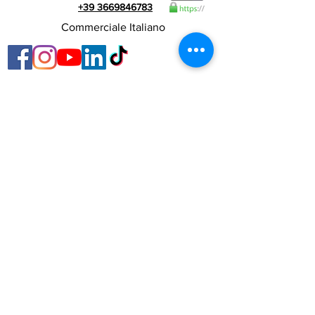
+39 3669846783
Commerciale Italiano
P. Iva 01990510479
RIALZI 4X4 EVO s.r.l. -
Via I Maggio 283/A , 51010 Massa e Cozzile
, PT
Indirizzo Sede Legale: MARLIANA (PT) VIA GOVE 12
CAP 51010 Ragione Sociale completa: Rialzi 4x4 Evo
srl
Indirizzo PEC:
rialzi4x4evo@pec.it
Numero REA:
PT - 197093 Codice fiscale e n. iscr. al Registro
Imprese
01990510479
Capitale sociale interamente versato: 10.000,00 €
Termini e condizioni contrattuali
informativa sulla privacy
Groups:
www.rialzitech.it
www.rialzi4x4evo.it
www.moto1.store