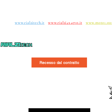
roups:
www.rialzitech.it
www.rialzi4x4evo.it
www.moto1.sto
Recesso dal contratto