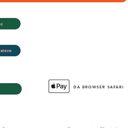
ia
stero
DA BROWSER SAFARI