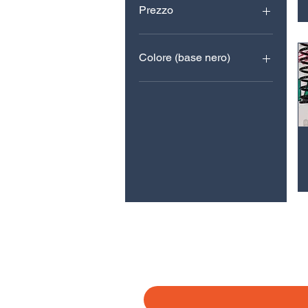
Prezzo
950 €
1350 €
Colore (base nero)