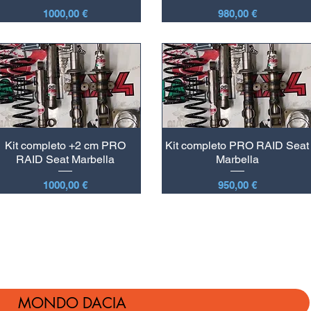
Prezzo
Prezzo
1000,00 €
980,00 €
Kit completo +2 cm PRO
Kit completo PRO RAID Seat
RAID Seat Marbella
Marbella
Prezzo
Prezzo
1000,00 €
950,00 €
MONDO DACIA