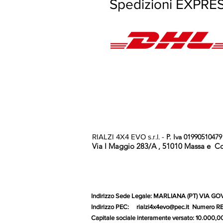
Spedizioni E
RIALZI 4X4 EVO s.r.l. -
P. Iva 01990510479
Via I Maggio 283/A , 51010 Massa e Coz
Indirizzo Sede Legale: MARLIANA (PT) VIA GOVE
Indirizzo PEC:
rialzi4x4evo@pec.it
Numero REA:
Capitale sociale interamente versa