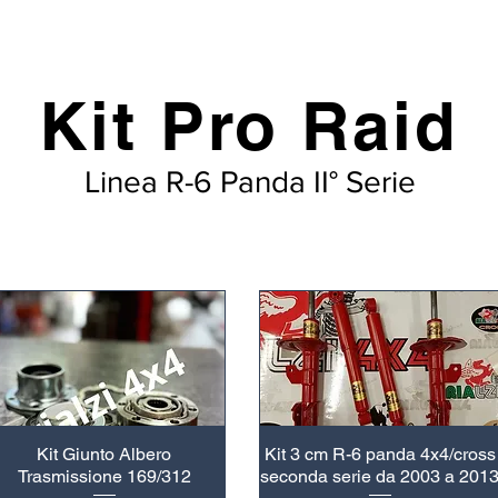
Kit Pro Raid
Linea R-6 Panda II° Serie
Kit Giunto Albero
Kit 3 cm R-6 panda 4x4/cross
Trasmissione 169/312
seconda serie da 2003 a 201