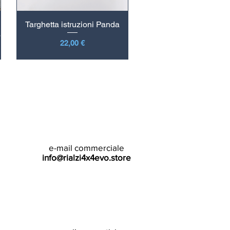
Targhetta istruzioni Panda
3
Prezzo
22,00 €
e-mail commerciale
info@rialzi4x4evo.store