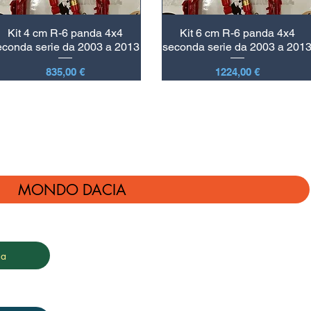
Kit 4 cm R-6 panda 4x4
Kit 6 cm R-6 panda 4x4
econda serie da 2003 a 2013
seconda serie da 2003 a 201
Prezzo
Prezzo
835,00 €
1224,00 €
MONDO DACIA
ia