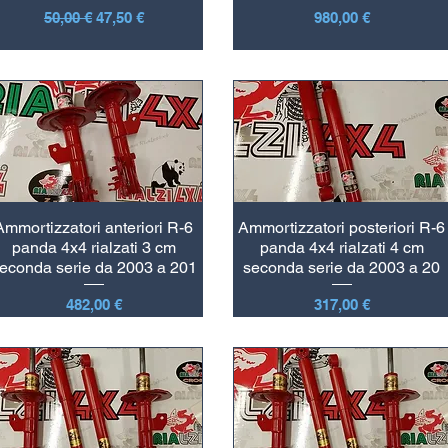
Prezzo regolare
Prezzo scontato
Prezzo
50,00 €
47,50 €
980,00 €
Ammortizzatori anteriori R-6
Ammortizzatori posteriori R-6
panda 4x4 rialzati 3 cm
panda 4x4 rialzati 4 cm
econda serie da 2003 a 201
seconda serie da 2003 a 20
Prezzo
Prezzo
482,00 €
317,00 €