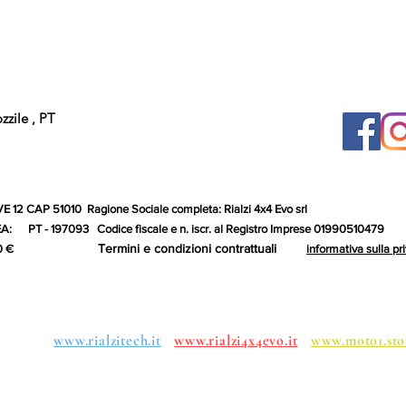
zile , PT
 12 CAP 51010 Ragione Sociale completa: Rialzi 4x4 Evo srl
 PT - 197093 Codice fiscale e n. iscr. al Registro Imprese 01990510479
Termini e condizioni contrattuali
to: 10.000,00 €
informativa sulla pr
roups:
www.rialzitech.it
www.rialzi4x4evo.it
www.moto1.sto