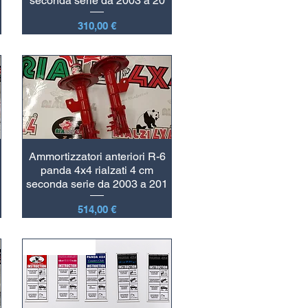
seconda serie da 2003 a 20
Prezzo
310,00 €
Ammortizzatori anteriori R-6
panda 4x4 rialzati 4 cm
seconda serie da 2003 a 201
Prezzo
514,00 €
Nuovo Arrivo