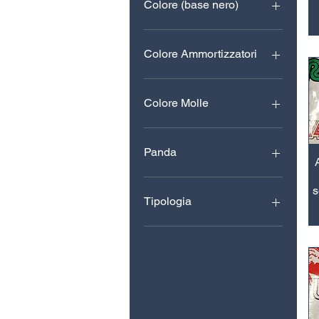
Colore (base nero)
Colore Ammortizzatori
Colore Molle
Panda
4x4
s
cross
Tipologia
Country Club Blu
Normal Nero
Normal Rosso
Sisley Rosso Porpora
Trekking Nero/Bianco
Trekking Nero/Blu