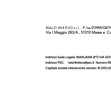
RIALZI 4X4 EVO s.r.l. -
P. Iva 01990510479
Via I Maggio 283/A , 51010 Massa e Coz
Indirizzo Sede Legale: MARLIANA (PT) VIA GOVE
Indirizzo PEC:
rialzi4x4evo@pec.it
Numero REA:
Capitale sociale interamente versa
G