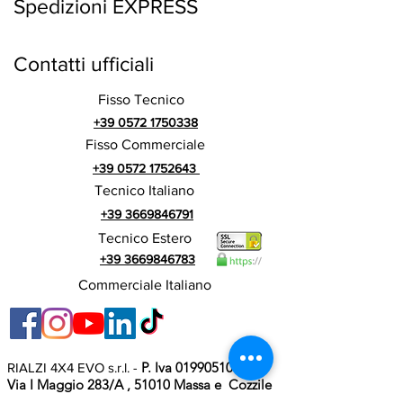
Spedizioni EXPRESS
Contatti ufficiali
Fisso Tecnico
+39 0572 1750338
Fisso Commerciale
+39 0572 1752643
Tecnico Italiano
+39 3669846791
Tecnico Estero
+39 3669846783
Commerciale Italiano
P. Iva 01990510479
RIALZI 4X4 EVO s.r.l. -
Via I Maggio 283/A , 51010 Massa e Cozzile
, PT