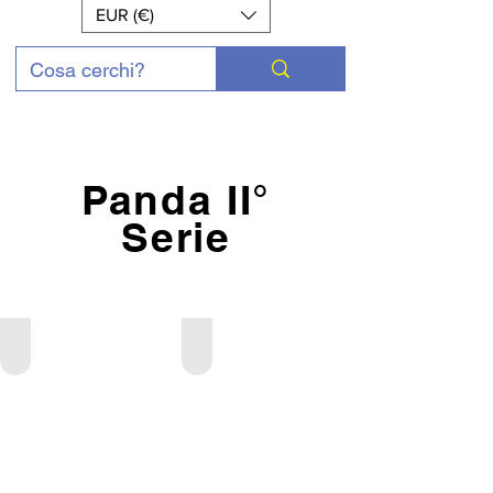
EUR (€)
Panda II°
Serie
Ammortizzatori
Amm. Rialzati