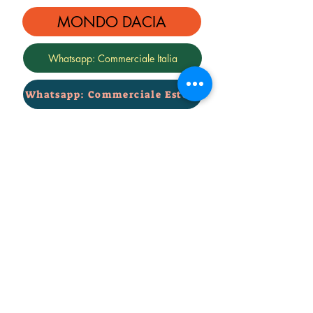
MONDO DACIA
Whatsapp: Commerciale Italia
Whatsapp: Commerciale Estero
Whatsapp: Tecnico
DA BROWSER SAFARI
e-mail commerciale
info@rialzi4x4evo.store
e-mail preventivi
preventivi4x4@gmail.com