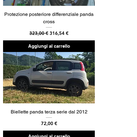
Protezione posteriore differenziale panda
cross
Prezzo regolare
Prezzo scontato
323,00 €
316,54 €
Aggiungi al carrello
Biellette panda terza serie dal 2012
Prezzo
72,00 €
Aggiungi al carrello