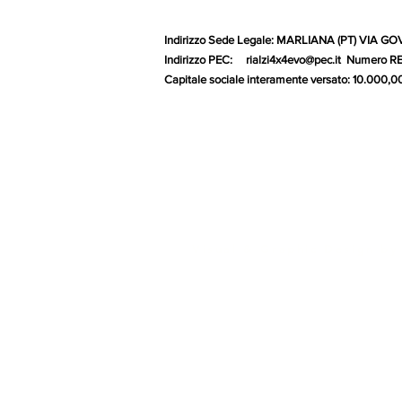
Indirizzo Sede Legale: MARLIANA (PT) VIA GOVE
Indirizzo PEC:
rialzi4x4evo@pec.it
Numero REA:
Capitale sociale interamente versa
G
Visual & Graphic Design by