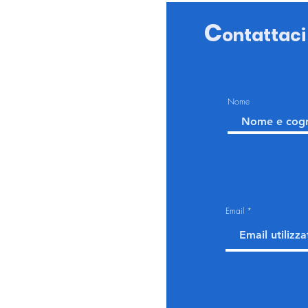
C
ontattaci
Nome
Email