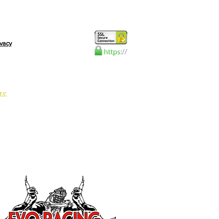
ivacy
re