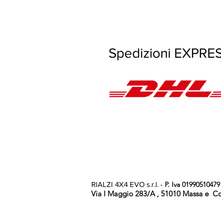
Spedizioni E
RIALZI 4X4 EVO s.r.l. -
P. Iva 01990510479
Via I Maggio 283/A , 51010 Massa e Coz