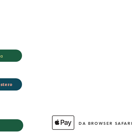
MONDO DACIA
ia
stero
DA BROWSER SAFARI