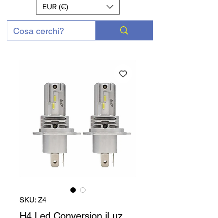
EUR (€)
SKU: Z4
H4 Led Conversion iLuz