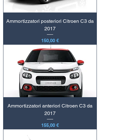
Ammortizzatori posteriori Citroen C3 da
2017
Prezzo
150,00 €
Ammortizzatori anteriori Citroen C3 da
2017
Prezzo
155,00 €