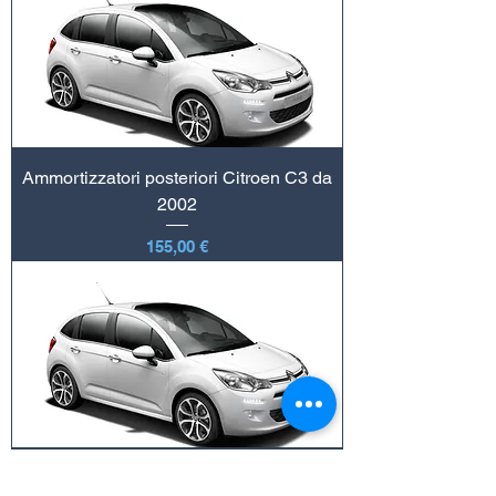
Ammortizzatori posteriori Citroen C3 da
2002
Prezzo
155,00 €
Ammortizzatori anteriori Citroen C3 da