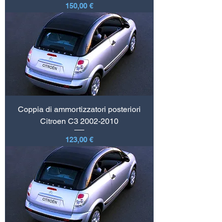
Prezzo
150,00 €
Coppia di ammortizzatori posteriori
Citroen C3 2002-2010
Prezzo
123,00 €