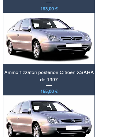
Prezzo
193,00 €
Ammortizzatori posteriori Citroen XSARA
da 1997
Prezzo
155,00 €