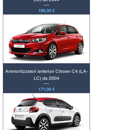
Prezzo
166,00 €
Ammortizzatori anteriori Citroen C4 (LA-
LC) da 2004
Prezzo
171,00 €