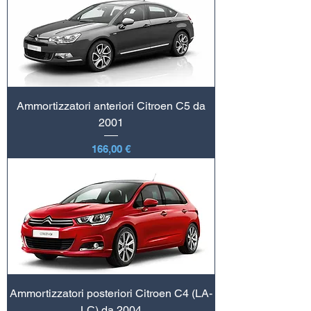
Ammortizzatori anteriori Citroen C5 da
2001
Prezzo
166,00 €
Ammortizzatori posteriori Citroen C4 (LA-
LC) da 2004