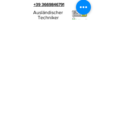
+39 3669846791
Ausländischer
Techniker
+39 3669846783
Italienischer Werbespot
Umsatzsteuer-
RIALZI 4X4 EVO srl -
Identifikationsnummer 01990510479
Via I Maggio 283/A, 51010 Massa e
Cozzile,
PT
Eingetragene Firmenadresse: MARLIANA (PT) VIA
GOVE 12 CAP 51010
Vollständiger Firmenname:
Rialzi 4x4 Evo srl
PEC-Adresse:
rialzi4x4evo@pec.it
Rea-Nummer:
PT-197093
Steuernummer und n. Einschreibung
beim Handelsregister
01990510479
Voll eingezahltes Stammkapital: 10.000,00 €
Vertragsbedingungen
Datenschutz-
Bestimmungen