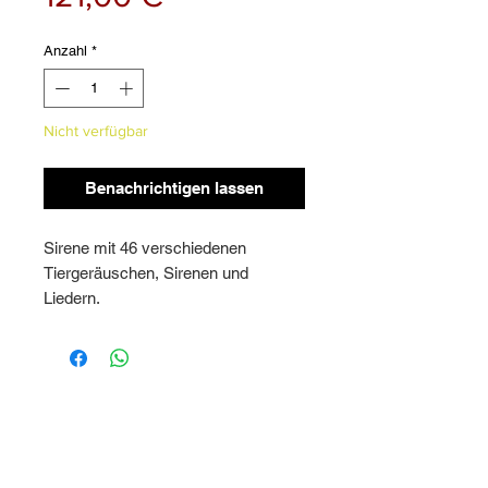
Anzahl
*
Nicht verfügbar
Benachrichtigen lassen
Sirene mit 46 verschiedenen
Tiergeräuschen, Sirenen und
Liedern.
Fernbedienung komplett mit
numerischer Tastatur, mit der Sie
Ihre eigenen Melodien spielen
können.
Verstärken Sie Töne und Stimmen
dank des mitgelieferten Mikrofons.
Integrierte Audiosystemfunktion mit