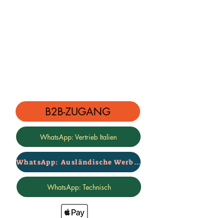
Miniklinkeneingang anschließbar an
mp3-Mobiltelefone.
Integrierter Lautstärkeregler.
14 Tierstimmen: Vogel, Adler,
Elefant, Pferd, Schaf, Hund, Tiger,
Kuh, Hahn, Truthahn, Katze, Ente,
Henne und Frosch
12 zweifarbige Sirenentöne mit 4
Soundeffekten: Pfeife, Autohupe,
Zug und Lachen
B2B-ZUGANG
16 Melodien: Lambada, It's a small
small world, Fur Elise, Do Re Mi, Oh
WhatsApp: Vertrieb Italien
my darling, Silent night, Long long
ago, Hungary dance, For bogey,
Swan lake, Oh Susannah, Baho
WhatsApp: Ausländische Werbung
dance, Hallelujah, Row row row your
Boot, Liebesgeschichte, Wenn die
WhatsApp: Technisch
Heiligen einmarschieren.