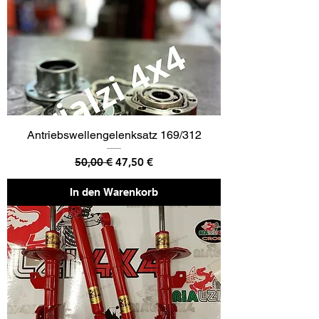
Antriebswellengelenksatz 169/312
Standardpreis
Sale-Preis
50,00 €
47,50 €
In den Warenkorb