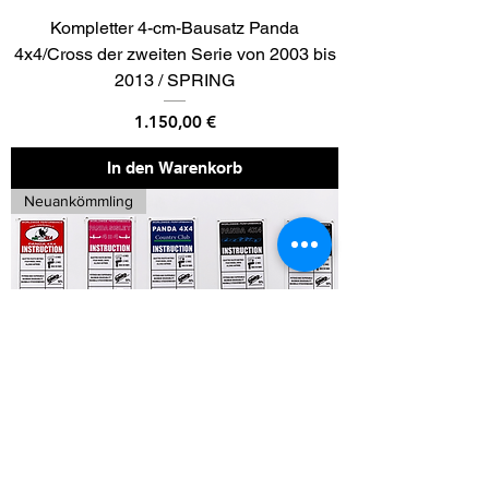
Kompletter 4-cm-Bausatz Panda
4x4/Cross der zweiten Serie von 2003 bis
2013 / SPRING
Preis
1.150,00 €
In den Warenkorb
Neuankömmling
Hinweisschild Panda Version 2021
Preis
22,00 €