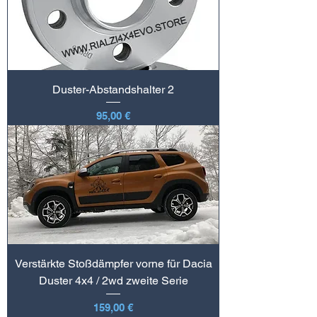
Duster-Abstandshalter 2
Preis
95,00 €
Verstärkte Stoßdämpfer vorne für Dacia
Duster 4x4 / 2wd zweite Serie
Preis
159,00 €