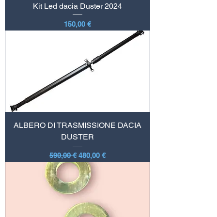
Kit Led dacia Duster 2024
Preis
150,00 €
ALBERO DI TRASMISSIONE DACIA
DUSTER
Standardpreis
Sale-Preis
590,00 €
480,00 €