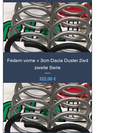
Federn vorne + 3cm Dacia Duster 2wd
zweite Serie
Preis
322,00 €