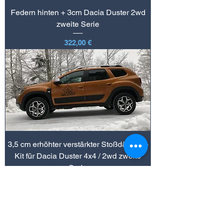
Federn hinten + 3cm Dacia Duster 2wd
zweite Serie
Preis
322,00 €
3,5 cm erhöhter verstärkter Stoßdämpfer-
Kit für Dacia Duster 4x4 / 2wd zweite
Serie
Preis
950,00 €
B2B-ZUGANG