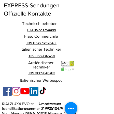
EXPRESS-Sendungen
Offizielle Kontakte
Technisch behoben
+39 0572 1754499
Fisso Commerciale
+39 0572 1752643
Italienischer Techniker
+39 3669846791
Ausländischer
Techniker
+39 3669846783
Italienischer Werbespot
Umsatzsteuer-
RIALZI 4X4 EVO srl -
Identifikationsnummer 01990510479
Via I Maggio 283/A, 51010 Massa e
Cozzile,