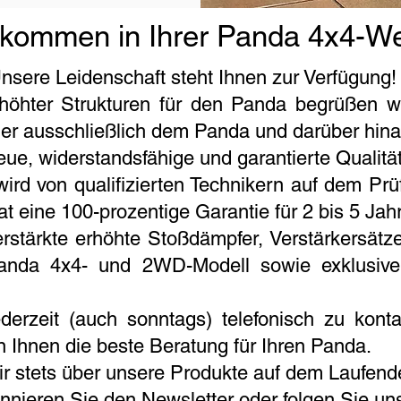
lkommen in Ihrer Panda 4x4-Wel
sere Leidenschaft steht Ihnen zur Verfügung!
rhöhter Strukturen für den Panda begrüßen w
der ausschließlich dem Panda und darüber hina
ue, widerstandsfähige und garantierte Qualität
ird von qualifizierten Technikern auf dem Prü
 hat eine 100-prozentige Garantie für 2 bis 5 Jah
erstärkte erhöhte Stoßdämpfer, Verstärkersät
anda 4x4- und 2WD-Modell sowie exklusive A
derzeit (auch sonntags) telefonisch zu kont
 Ihnen die beste Beratung für Ihren Panda.
ir stets über unsere Produkte auf dem Laufend
nnieren Sie den Newsletter oder folgen Sie un