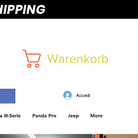
HIPPING
Warenkorb
Accedi
 III-Serie
Panda Pro
Jeep
More