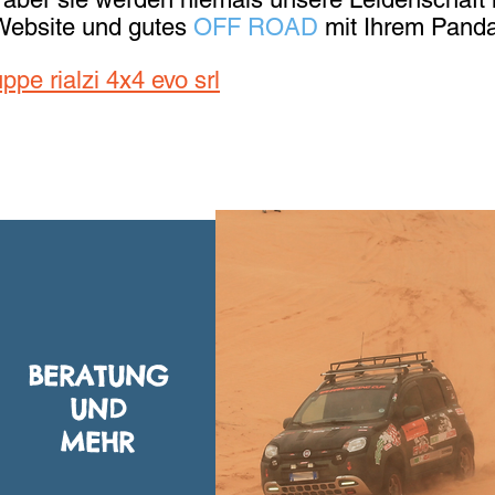
 Website und gutes
OFF ROAD
mit Ihrem Pand
ppe rialzi 4x4 evo srl
BERATUNG
UND
MEHR