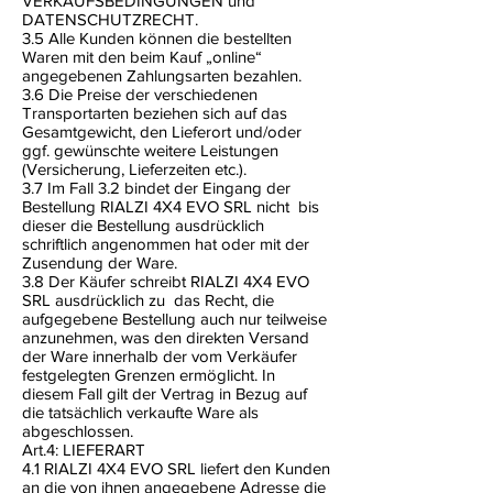
VERKAUFSBEDINGUNGEN und
DATENSCHUTZRECHT.
3.5 Alle Kunden können die bestellten
Waren mit den beim Kauf „online“
angegebenen Zahlungsarten bezahlen.
3.6 Die Preise der verschiedenen
Transportarten beziehen sich auf das
Gesamtgewicht, den Lieferort und/oder
ggf. gewünschte weitere Leistungen
(Versicherung, Lieferzeiten etc.).
3.7 Im Fall 3.2 bindet der Eingang der
Bestellung RIALZI 4X4 EVO SRL nicht
bis
dieser die Bestellung ausdrücklich
schriftlich angenommen hat oder mit der
Zusendung der Ware.
3.8 Der Käufer schreibt RIALZI 4X4 EVO
SRL ausdrücklich zu
das Recht, die
aufgegebene Bestellung auch nur teilweise
anzunehmen, was den direkten Versand
der Ware innerhalb der vom Verkäufer
festgelegten Grenzen ermöglicht. In
diesem Fall gilt der Vertrag in Bezug auf
die tatsächlich verkaufte Ware als
abgeschlossen.
Art.4: LIEFERART
4.1 RIALZI 4X4 EVO SRL liefert den Kunden
an die von ihnen angegebene Adresse die