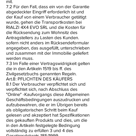
mit.
7.2 Für den Fall, dass ein von der Garantie
abgedeckter Eingriff erforderlich ist und
der Kauf von einem Verbraucher getätigt
wurde, gehen die Transportkosten bei
RIALZI 4X4 EVO SRL und die Kosten für
die Rücksendung zum Wohnsitz des
Antragstellers zu Lasten des Kunden.
sofern nicht anders im Rücksendeformular
angegeben, das ausgefüllt, unterschrieben
und zusammen mit der Immobilie geliefert
werden muss.
7.3 Im Falle einer Vertragswidrigkeit gelten
die in den Artikeln 1519 bis ff. des
Zivilgesetzbuchs genannten Regeln.
Art.8: PFLICHTEN DES KÄUFERS
8.1 Der Verbraucher verpflichtet sich und
verpflichtet sich, nach Abschluss des
"Online" -Kaufvorgangs diese Allgemeinen
Geschäftsbedingungen auszudrucken und
aufzubewahren, die er im Übrigen bereits
als obligatorischen Schritt beim Kauf
gelesen und akzeptiert hat Spezifikationen
des gekauften Produkts und dies, um die
in den Artikeln festgelegte Bedingung
vollständig zu erfüllen 3 und 4 des
Gesetzesdekrets 185/1999.