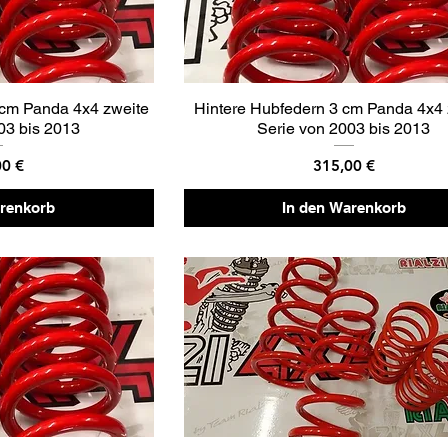
 cm Panda 4x4 zweite
Hintere Hubfedern 3 cm Panda 4x4 
03 bis 2013
Serie von 2003 bis 2013
Preis
00 €
315,00 €
arenkorb
In den Warenkorb