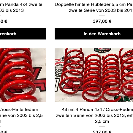
cm Panda 4x4 zweite
Doppelte hintere Hubfeder 5,5 cm P
03 bis 2013
zweite Serie von 2003 bis 20
Preis
00 €
397,00 €
arenkorb
In den Warenkorb
Cross-Hinterfedern
Kit mit 4 Panda 4x4 / Cross-Feder
erie von 2003 bis 2,5
zweiten Serie von 2003 bis 2013, er
m
2,5 cm
Preis
00 €
537,00 €