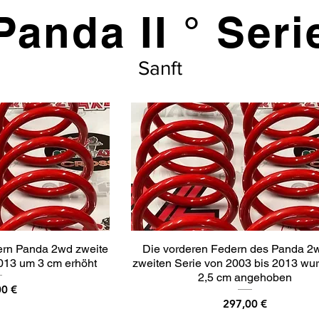
Panda II ° Seri
Sanft
dern Panda 2wd zweite
Die vorderen Federn des Panda 2
2013 um 3 cm erhöht
zweiten Serie von 2003 bis 2013 wu
2,5 cm angehoben
00 €
Preis
297,00 €