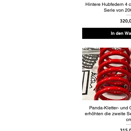
Hintere Hubfedern 4 
Serie von 20
Preis
320,
In den W
Panda-Kletter- und 
erhöhten die zweite S
c
Preis
315,