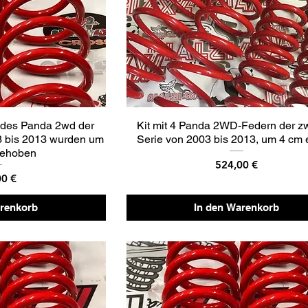
 des Panda 2wd der
Kit mit 4 Panda 2WD-Federn der z
3 bis 2013 wurden um
Serie von 2003 bis 2013, um 4 cm 
gehoben
Preis
524,00 €
00 €
arenkorb
In den Warenkorb