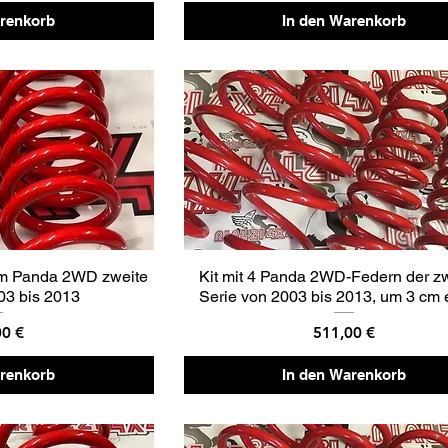
arenkorb
In den Warenkorb
cm Panda 2WD zweite
Kit mit 4 Panda 2WD-Federn der z
03 bis 2013
Serie von 2003 bis 2013, um 3 cm 
Preis
00 €
511,00 €
arenkorb
In den Warenkorb