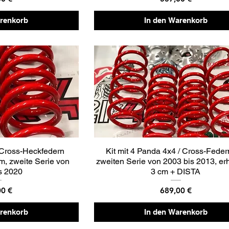
arenkorb
In den Warenkorb
 Cross-Heckfedern
Kit mit 4 Panda 4x4 / Cross-Feder
m, zweite Serie von
zweiten Serie von 2003 bis 2013, er
s 2020
3 cm + DISTA
Preis
00 €
689,00 €
arenkorb
In den Warenkorb