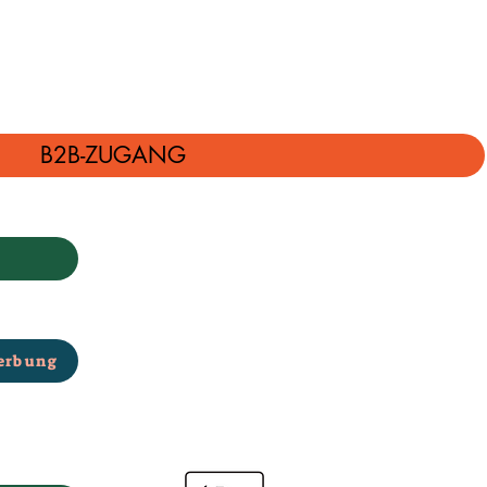
B2B-ZUGANG
erbung