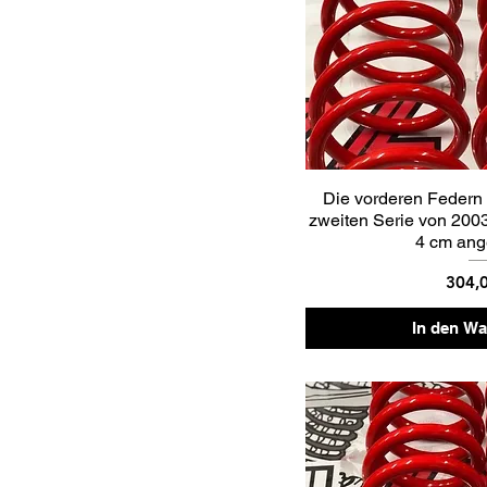
Die vorderen Federn
zweiten Serie von 200
4 cm an
Preis
304,
In den W