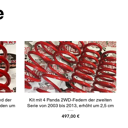
e
wd der
Kit mit 4 Panda 2WD-Federn der zweiten
rden um
Serie von 2003 bis 2013, erhöht um 2,5 cm
Preis
497,00 €