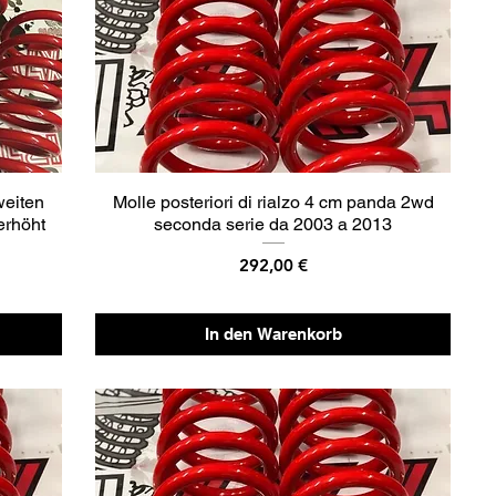
weiten
Molle posteriori di rialzo 4 cm panda 2wd
erhöht
seconda serie da 2003 a 2013
Preis
292,00 €
In den Warenkorb