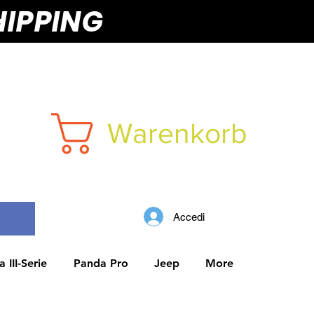
HIPPING
Warenkorb
Accedi
 III-Serie
Panda Pro
Jeep
More