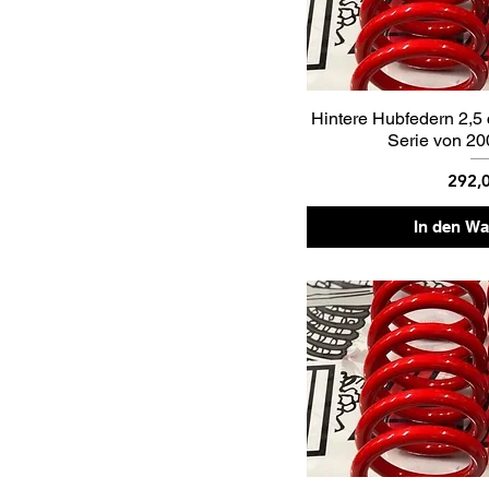
Hintere Hubfedern 2,5
Serie von 20
Preis
292,
In den W