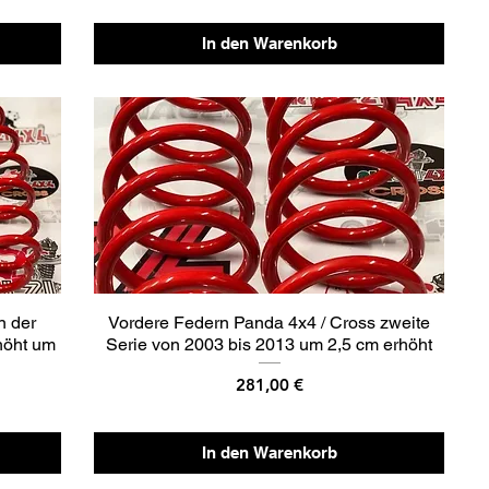
In den Warenkorb
n der
Vordere Federn Panda 4x4 / Cross zweite
höht um
Serie von 2003 bis 2013 um 2,5 cm erhöht
Preis
281,00 €
In den Warenkorb