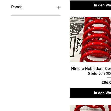
In den W
Panda
4x4
kreuzen
Hintere Hubfedern 3 
Serie von 20
Preis
286,
In den W