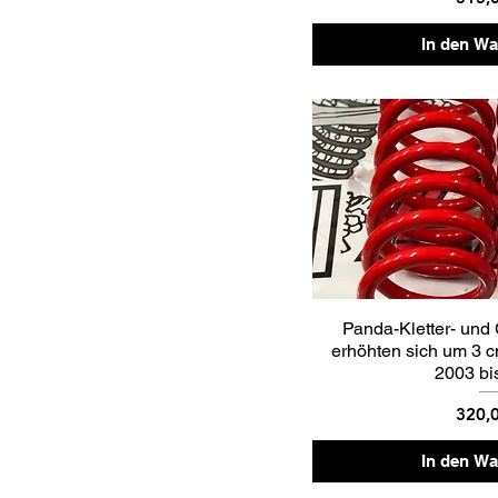
In den W
Panda-Kletter- und
erhöhten sich um 3 c
2003 bi
Preis
320,
In den W