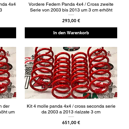
anda 4x4
Vordere Federn Panda 4x4 / Cross zweite
13
Serie von 2003 bis 2013 um 3 cm erhöht
Preis
293,00 €
In den Warenkorb
n der
Kit 4 molle panda 4x4 / cross seconda serie
höht um
da 2003 a 2013 rialzate 3 cm
Preis
651,00 €