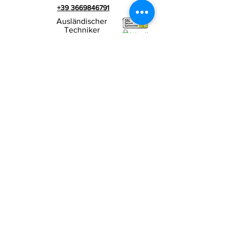
+39 3669846791
Ausländischer
Techniker
+39 3669846783
Italienischer Werbespot
Umsatzsteuer-
RIALZI 4X4 EVO srl -
Identifikationsnummer 01990510479
Via I Maggio 283/A, 51010 Massa e
Cozzile,
PT
Eingetragene Firmenadresse: MARLIANA (PT) VIA
GOVE 12 CAP 51010
Vollständiger Firmenname:
Rialzi 4x4 Evo srl
PEC-Adresse:
rialzi4x4evo@pec.it
Rea-Nummer:
PT-197093
Steuernummer und n. Einschreibung
beim Handelsregister
01990510479
Voll eingezahltes Stammkapital: 10.000,00 €
Vertragsbedingungen
Datenschutz-
Bestimmungen