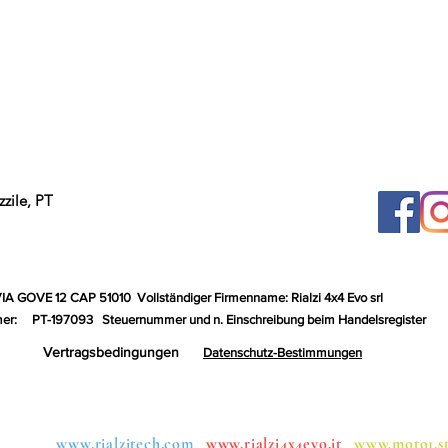
zile, PT
VIA GOVE 12 CAP 51010
Vollständiger Firmenname: Rialzi 4x4 Evo srl
er:
PT-197093
Steuernummer und n. Einschreibung beim Handelsregister
Vertragsbedingungen
Datenschutz-Bestimmungen
uppen:
www.rialzitech.com
www.rialzi4x4evo.it
www.moto1.s