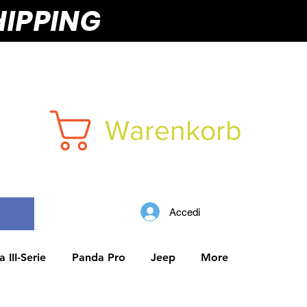
HIPPING
Warenkorb
Accedi
 III-Serie
Panda Pro
Jeep
More