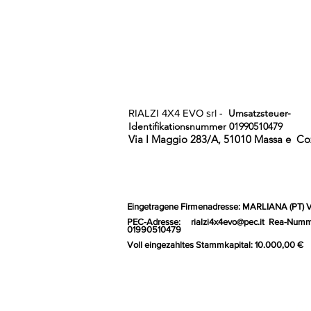
RIALZI 4X4 EVO srl -
Umsatzsteuer-
Identifikationsnummer 01990510479
Via I Maggio 283/A, 51010 Massa e
Coz
Eingetragene Firmenadresse: MARLIANA (PT) 
PEC-Adresse:
rialzi4x4evo@pec.it
Rea-Numm
01990510479
Voll eingezahltes Stammkapital: 10.000,00 €
Gr