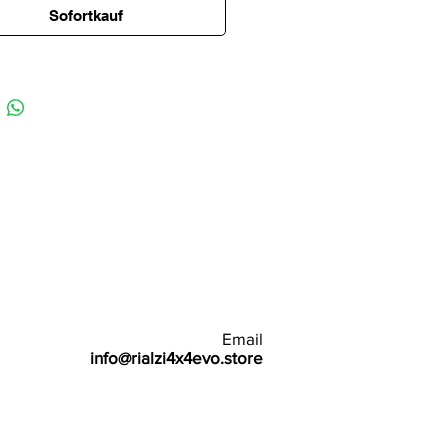
en von Luft begünstigt, oder an
Sofortkauf
eschädigung der Bremspumpe, die
 mehr in den Kreislauf pumpen
Email
info@rialzi4x4evo.store