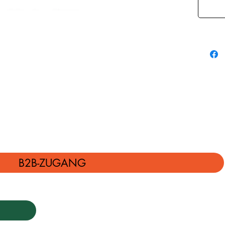
Eindring
einer B
kein Öl
kann.
B2B-ZUGANG