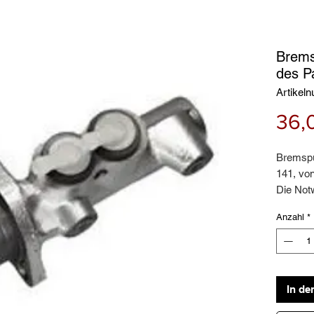
Brems
des P
Artikel
36,
Bremspu
141, vo
Die Not
Hauptbr
Anzahl
*
entsteht
Bremspe
Fahrzeu
Befehl r
Dies kan
In de
Hydrauli