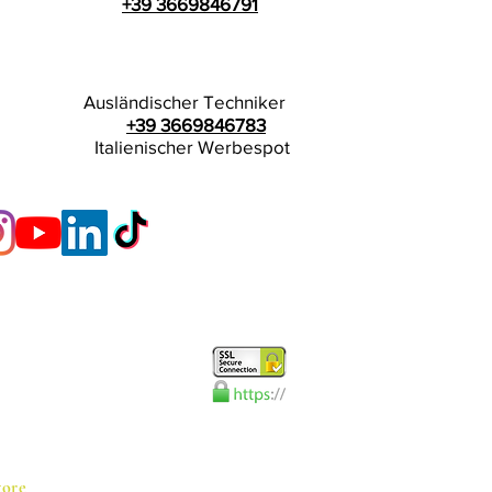
+39 3669846791
Ausländischer Techniker
+39 3669846783
Italienischer Werbespot
tore