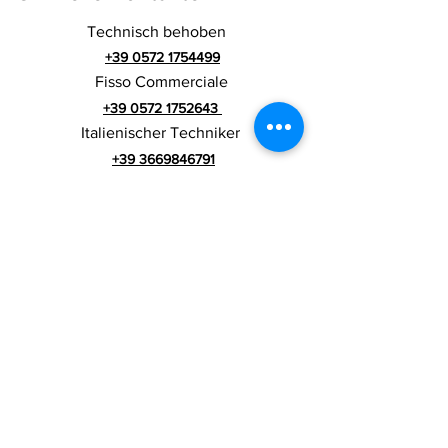
Technisch behoben
+39 0572 1754499
Fisso Commerciale
+39 0572 1752643
Italienischer Techniker
+39 3669846791
Ausländischer
Techniker
+39 3669846783
Italienischer Werbespot
Umsatzsteuer-
RIALZI 4X4 EVO srl -
Identifikationsnummer 01990510479
Via I Maggio 283/A, 51010 Massa e
Cozzile,
PT
Eingetragene Firmenadresse: MARLIANA (PT) VIA
GOVE 12 CAP 51010
Vollständiger Firmenname:
Rialzi 4x4 Evo srl