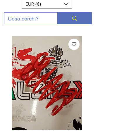
EUR (€)