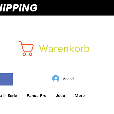
HIPPING
Warenkorb
Accedi
 III-Serie
Panda Pro
Jeep
More