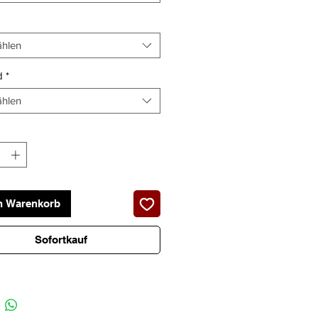
hlen
d
*
hlen
n Warenkorb
Sofortkauf