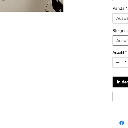
Panda
*
Auswä
Steigen
Auswä
Anzahl
*
In de