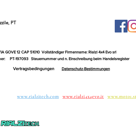
zile, PT
VIA GOVE 12 CAP 51010
Vollständiger Firmenname: Rialzi 4x4 Evo srl
er:
PT-197093
Steuernummer und n. Einschreibung beim Handelsregister
Vertragsbedingungen
Datenschutz-Bestimmungen
uppen:
www.rialzitech.com
www.rialzi4x4evo.it
www.moto1.s