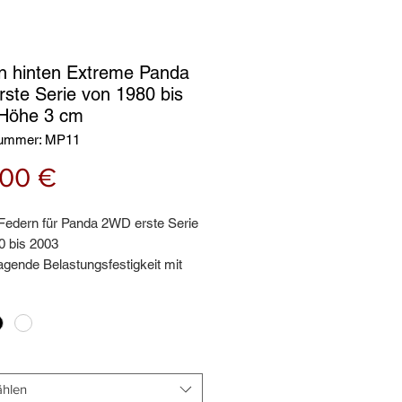
n hinten Extreme Panda
rste Serie von 1980 bis
Höhe 3 cm
nummer: MP11
Preis
,00 €
 Federn für Panda 2WD erste Serie
0 bis 2003
agende Belastungsfestigkeit mit
fektiven Steigung von 3 cm
hlen