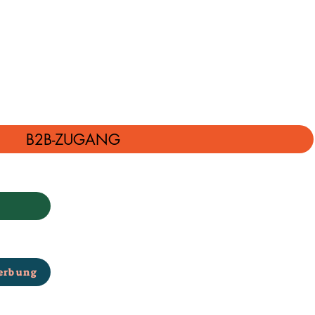
B2B-ZUGANG
erbung