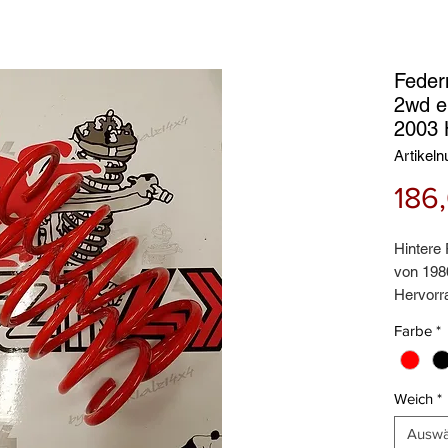
Feder
2wd e
2003 
Artikel
186
Hintere
von 198
Hervorr
einer ef
Farbe
*
Weich
*
Auswä