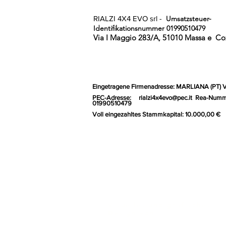
RIALZI 4X4 EVO srl -
Umsatzsteuer-
Identifikationsnummer 01990510479
Via I Maggio 283/A, 51010 Massa e
Coz
Eingetragene Firmenadresse: MARLIANA (PT) 
PEC-Adresse:
rialzi4x4evo@pec.it
Rea-Numm
01990510479
Voll eingezahltes Stammkapital: 10.000,00 €
Gr
Visuelles und grafisches
Design von