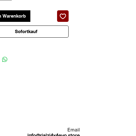
n Warenkorb
Sofortkauf
Email
info@rialzi4x4evo.store