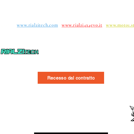
uppen:
www.rialzitech.com
www.rialzi4x4evo.it
www.moto1.s
Recesso dal contratto