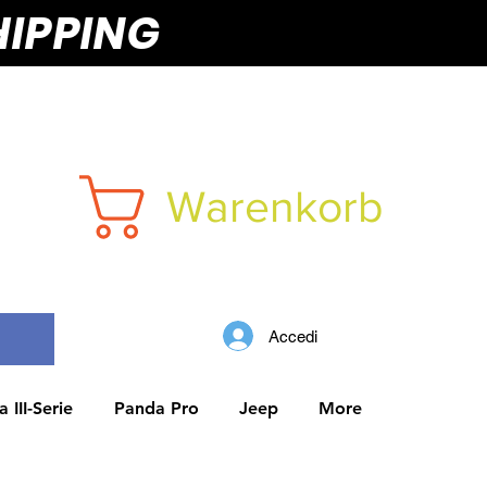
HIPPING
Warenkorb
Accedi
 III-Serie
Panda Pro
Jeep
More