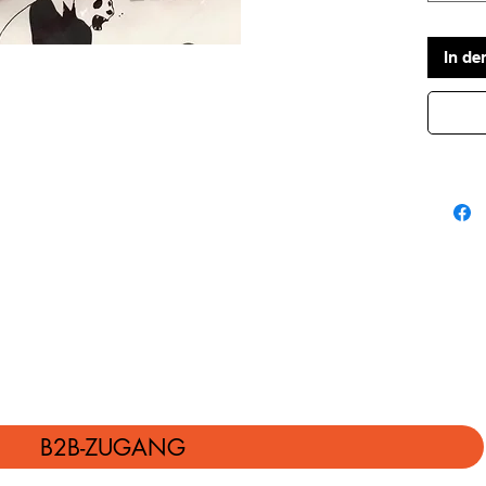
In de
B2B-ZUGANG