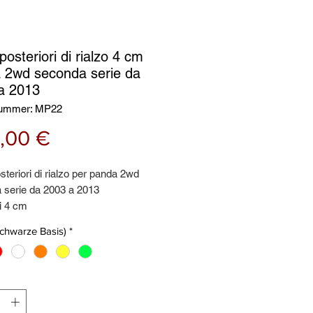
posteriori di rialzo 4 cm
 2wd seconda serie da
a 2013
nummer: MP22
Preis
,00 €
steriori di rialzo per panda 2wd
 serie da 2003 a 2013
di 4 cm
 resistenti ai carichi
schwarze Basis)
*