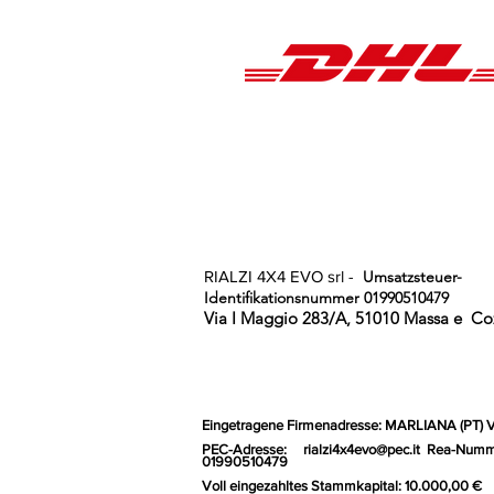
RIALZI 4X4 EVO srl -
Umsatzsteuer-
Identifikationsnummer 01990510479
Via I Maggio 283/A, 51010 Massa e
Coz
Eingetragene Firmenadresse: MARLIANA (PT) 
PEC-Adresse:
rialzi4x4evo@pec.it
Rea-Numm
01990510479
Voll eingezahltes Stammkapital: 10.000,00 €