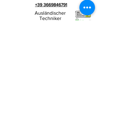
+39 3669846791
Ausländischer
Techniker
+39 3669846783
Italienischer Werbespot
Umsatzsteuer-
RIALZI 4X4 EVO srl -
Identifikationsnummer 01990510479
Via I Maggio 283/A, 51010 Massa e
Cozzile,
PT
Eingetragene Firmenadresse: MARLIANA (PT) VIA
GOVE 12 CAP 51010
Vollständiger Firmenname:
Rialzi 4x4 Evo srl
PEC-Adresse:
rialzi4x4evo@pec.it
Rea-Nummer:
PT-197093
Steuernummer und n. Einschreibung
beim Handelsregister
01990510479
Voll eingezahltes Stammkapital: 10.000,00 €
Vertragsbedingungen
Datenschutz-
Bestimmungen