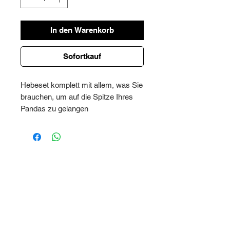
In den Warenkorb
Sofortkauf
Hebeset komplett mit allem, was Sie
brauchen, um auf die Spitze Ihres
Pandas zu gelangen
Rufen Sie vor dem Kauf und zur
weiteren Klärung unsere Mitarbeiter
zur Klärung an.
Bild zur Veranschaulichung
Auf Ihren Wunsch entwerfen wir
auch Sonderbausätze!
(KE15.1)