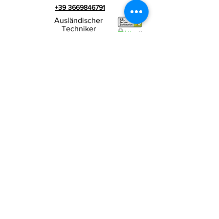
+39 3669846791
Ausländischer
Techniker
+39 3669846783
Italienischer Werbespot
Umsatzsteuer-
RIALZI 4X4 EVO srl -
Identifikationsnummer 01990510479
Via I Maggio 283/A, 51010 Massa e
Cozzile,
PT
Eingetragene Firmenadresse: MARLIANA (PT) VIA
GOVE 12 CAP 51010
Vollständiger Firmenname:
Rialzi 4x4 Evo srl
PEC-Adresse:
rialzi4x4evo@pec.it
Rea-Nummer:
PT-197093
Steuernummer und n. Einschreibung
beim Handelsregister
01990510479
Voll eingezahltes Stammkapital: 10.000,00 €
Vertragsbedingungen
Datenschutz-
Bestimmungen