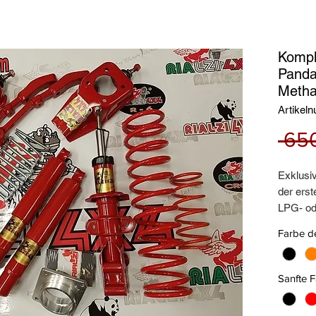
Kompl
Panda
Metha
Artikel
 65
Exklusi
der erst
LPG- o
Kit best
Farbe d
Stoßdäm
Verstärk
Spezifis
Sanfte 
Heckstä
Vordere