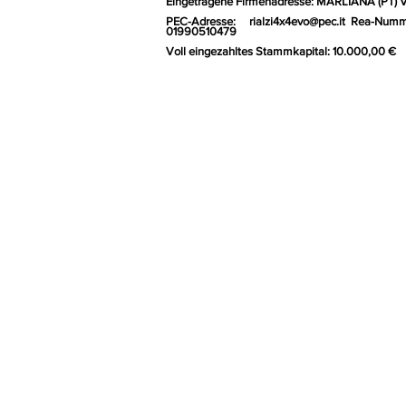
Eingetragene Firmenadresse: MARLIANA (PT) 
PEC-Adresse:
rialzi4x4evo@pec.it
Rea-Numm
01990510479
Voll eingezahltes Stammkapital: 10.000,00 €
Gr
Visuelles und grafisches
Design von