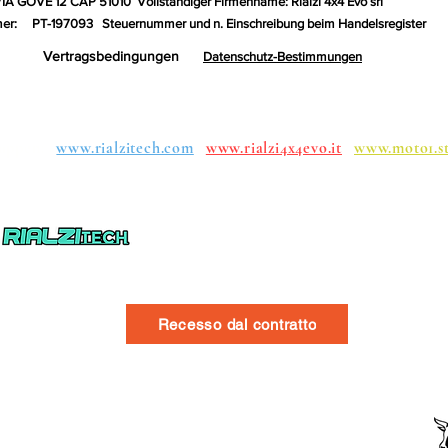
VIA GOVE 12 CAP 51010
Vollständiger Firmenname: Rialzi 4x4 Evo srl
er:
PT-197093
Steuernummer und n. Einschreibung beim Handelsregister
Vertragsbedingungen
Datenschutz-Bestimmungen
uppen:
www.rialzitech.com
www.rialzi4x4evo.it
www.moto1.s
Recesso dal contratto