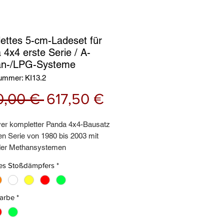
ettes 5-cm-Ladeset für
 4x4 erste Serie / A-
n-/LPG-Systeme
nummer: KI13.2
Standardpreis
Sale-
0,00 € 
617,50 €
Preis
ver kompletter Panda 4x4-Bausatz
en Serie von 1980 bis 2003 mit
der Methansystemen
ehend aus:
es Stoßdämpfers
*
pfer vorne,
te hintere Stoßdämpfer,
che hintere Federn,
Farbe
*
rken,
 Federn +5,