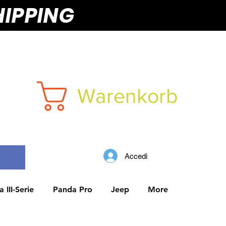
HIPPING
Warenkorb
Accedi
 III-Serie
Panda Pro
Jeep
More