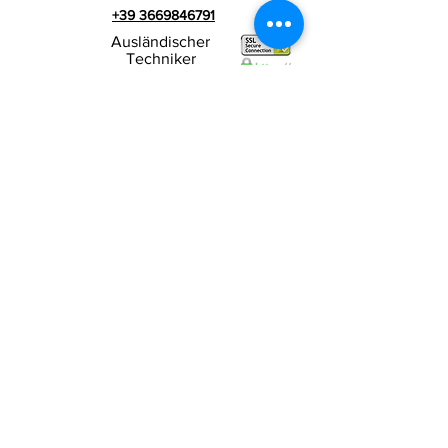
+39 3669846791
Ausländischer
Techniker
+39 3669846783
Italienischer Werbespot
Umsatzsteuer-
RIALZI 4X4 EVO srl -
Identifikationsnummer 01990510479
Via I Maggio 283/A, 51010 Massa e
Cozzile,
PT
Eingetragene Firmenadresse: MARLIANA (PT) VIA
GOVE 12 CAP 51010
Vollständiger Firmenname:
Rialzi 4x4 Evo srl
PEC-Adresse:
rialzi4x4evo@pec.it
Rea-Nummer:
PT-197093
Steuernummer und n. Einschreibung
beim Handelsregister
01990510479
Voll eingezahltes Stammkapital: 10.000,00 €
Vertragsbedingungen
Datenschutz-
Bestimmungen