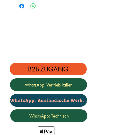
Kalibrierung +30 % – Kategorie
STARK
Preis für den kompletten Satz vorne
+ hinten
Zertifizierte 2-Jahres-Garantie –
Marke Rialzi4x4
(RI13.1)
B2B-ZUGANG
WhatsApp: Vertrieb Italien
WhatsApp: Ausländische Werbung
WhatsApp: Technisch