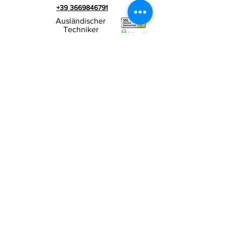
+39 3669846791
Ausländischer
Techniker
+39 3669846783
Italienischer Werbespot
Umsatzsteuer-
RIALZI 4X4 EVO srl -
Identifikationsnummer 01990510479
Via I Maggio 283/A, 51010 Massa e
Cozzile,
PT
Eingetragene Firmenadresse: MARLIANA (PT) VIA
GOVE 12 CAP 51010
Vollständiger Firmenname:
Rialzi 4x4 Evo srl
PEC-Adresse:
rialzi4x4evo@pec.it
Rea-Nummer:
PT-197093
Steuernummer und n. Einschreibung
beim Handelsregister
01990510479
Voll eingezahltes Stammkapital: 10.000,00 €
Vertragsbedingungen
Datenschutz-
Bestimmungen