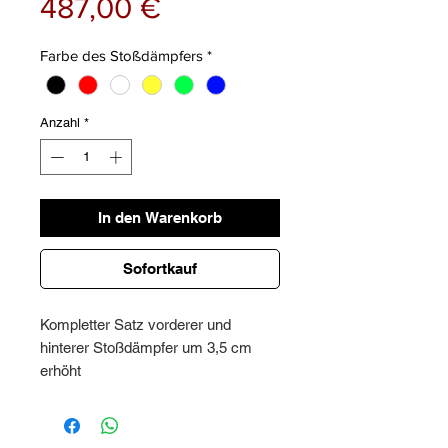
Preis
487,00 €
Farbe des Stoßdämpfers
*
Anzahl
*
In den Warenkorb
Sofortkauf
Kompletter Satz vorderer und
hinterer Stoßdämpfer um 3,5 cm
erhöht
Preis für den kompletten Satz vorne
+ hinten
Zertifizierte 2-Jahres-Garantie –