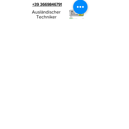
+39 3669846791
Ausländischer
Techniker
+39 3669846783
Italienischer Werbespot
Umsatzsteuer-
RIALZI 4X4 EVO srl -
Identifikationsnummer 01990510479
Via I Maggio 283/A, 51010 Massa e
Cozzile,
PT
Eingetragene Firmenadresse: MARLIANA (PT) VIA
GOVE 12 CAP 51010
Vollständiger Firmenname:
Rialzi 4x4 Evo srl
PEC-Adresse:
rialzi4x4evo@pec.it
Rea-Nummer:
PT-197093
Steuernummer und n. Einschreibung
beim Handelsregister
01990510479
Voll eingezahltes Stammkapital: 10.000,00 €
Vertragsbedingungen
Datenschutz-
Bestimmungen