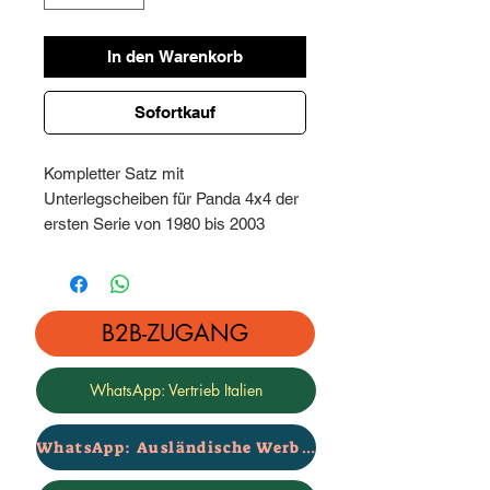
In den Warenkorb
Sofortkauf
Kompletter Satz mit
Unterlegscheiben für Panda 4x4 der
ersten Serie von 1980 bis 2003
Zusammengesetzt aus:
Doppelte vordere Unterfederungs-
und Unterkuppel-Unterlegscheiben +
hintere Keil-Unterlegscheiben, Höhe
B2B-ZUGANG
5 cm
Komplett mit Hardware
WhatsApp: Vertrieb Italien
(KS19)
WhatsApp: Ausländische Werbung