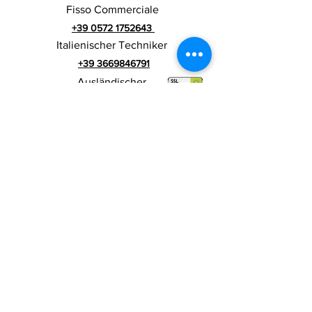
Fisso Commerciale
+39 0572 1752643
Italienischer Techniker
+39 3669846791
Ausländischer
Techniker
+39 3669846783
Italienischer Werbespot
Umsatzsteuer-
RIALZI 4X4 EVO srl -
Identifikationsnummer 01990510479
Via I Maggio 283/A, 51010 Massa e
Cozzile,
PT
Eingetragene Firmenadresse: MARLIANA (PT) VIA
GOVE 12 CAP 51010
Vollständiger Firmenname:
Rialzi 4x4 Evo srl
PEC-Adresse:
rialzi4x4evo@pec.it
Rea-Nummer:
PT-197093
Steuernummer und n. Einschreibung
beim Handelsregister
01990510479
Voll eingezahltes Stammkapital: 10.000,00 €