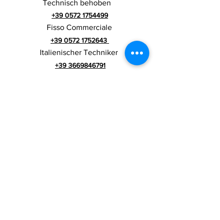
Technisch behoben
+39 0572 1754499
Fisso Commerciale
+39 0572 1752643
Italienischer Techniker
+39 3669846791
Ausländischer
Techniker
+39 3669846783
Italienischer Werbespot
Umsatzsteuer-
RIALZI 4X4 EVO srl -
Identifikationsnummer 01990510479
Via I Maggio 283/A, 51010 Massa e
Cozzile,
PT
Eingetragene Firmenadresse: MARLIANA (PT) VIA
GOVE 12 CAP 51010
Vollständiger Firmenname:
Rialzi 4x4 Evo srl
PEC-Adresse:
rialzi4x4evo@pec.it
Rea-Nummer: