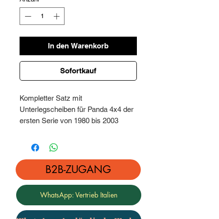
In den Warenkorb
Sofortkauf
Kompletter Satz mit
Unterlegscheiben für Panda 4x4 der
ersten Serie von 1980 bis 2003
Indikatives Bild des Produkts
Zusammengesetzt aus:
Doppelte vordere Unterfederungs-
und Unterdom-Unterlegscheiben +
B2B-ZUGANG
hintere Keil-Unterlegscheiben, Höhe
4 cm
WhatsApp: Vertrieb Italien
Komplett mit Hardware