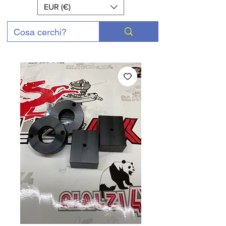
EUR (€)