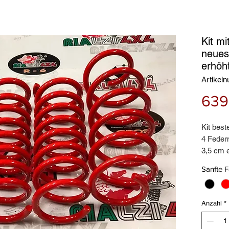
Kit m
neues
erhöh
Artikel
639
Kit best
4 Federn
3,5 cm 
Auch fü
Sanfte 
Lasten 
Lebensl
(KM23)
Anzahl
*