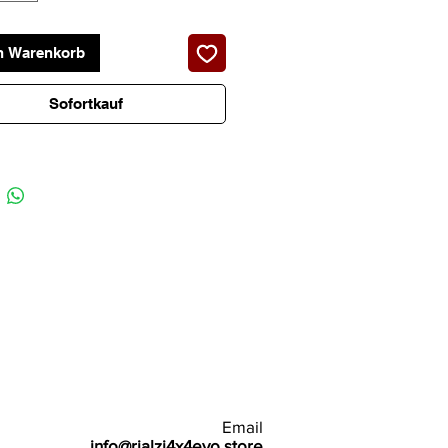
n Warenkorb
Sofortkauf
Email
info@rialzi4x4evo.store