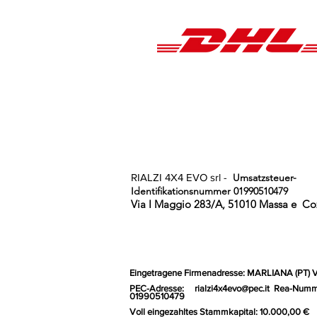
RIALZI 4X4 EVO srl -
Umsatzsteuer-
Identifikationsnummer 01990510479
Via I Maggio 283/A, 51010 Massa e
Coz
Eingetragene Firmenadresse: MARLIANA (PT) 
PEC-Adresse:
rialzi4x4evo@pec.it
Rea-Numm
01990510479
Voll eingezahltes Stammkapital: 10.000,00 €