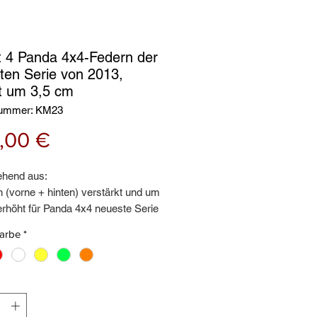
it 4 Panda 4x4-Federn der
ten Serie von 2013,
t um 3,5 cm
nummer: KM23
Preis
,00 €
ehend aus:
 (vorne + hinten) verstärkt und um
erhöht für Panda 4x4 neueste Serie
r Personen geeignet, die schwere
Farbe
*
verwenden
ange Garantie