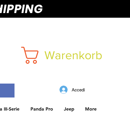
HIPPING
Warenkorb
Accedi
 III-Serie
Panda Pro
Jeep
More