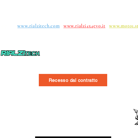
uppen:
www.rialzitech.com
www.rialzi4x4evo.it
www.moto1.s
Recesso dal contratto