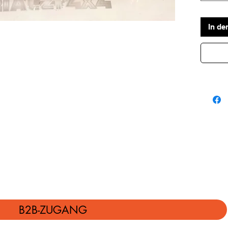
In de
B2B-ZUGANG