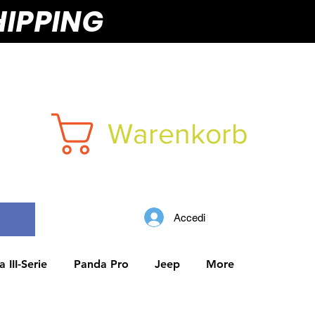
HIPPING
Warenkorb
Accedi
 III-Serie
Panda Pro
Jeep
More