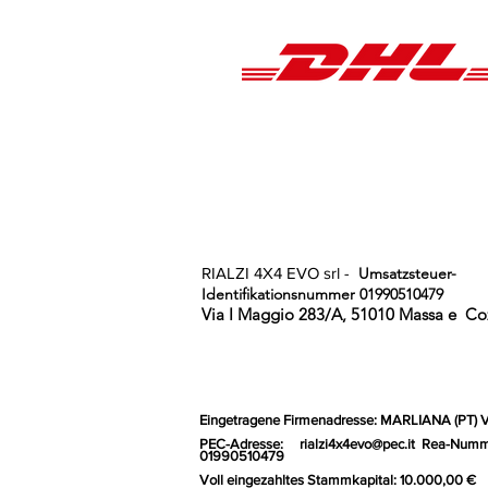
RIALZI 4X4 EVO srl -
Umsatzsteuer-
Identifikationsnummer 01990510479
Via I Maggio 283/A, 51010 Massa e
Coz
Eingetragene Firmenadresse: MARLIANA (PT) 
PEC-Adresse:
rialzi4x4evo@pec.it
Rea-Numm
01990510479
Voll eingezahltes Stammkapital: 10.000,00 €