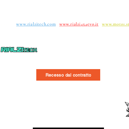
uppen:
www.rialzitech.com
www.rialzi4x4evo.it
www.moto1.s
Recesso dal contratto