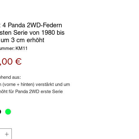
it 4 Panda 2WD-Federn
rsten Serie von 1980 bis
 um 3 cm erhöht
nummer: KM11
Preis
,00 €
ehend aus:
 (vorne + hinten) verstärkt und um
höht für Panda 2WD erste Serie
r Personen geeignet, die schwere
verwenden
ange Garantie