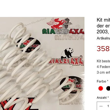
Kit m
der e
2003,
Artikel
358
Kit best
4 Federn
3 cm er
Auch fü
Farbe
*
Lasten 
Lebensl
(KM11)
Anzahl
*