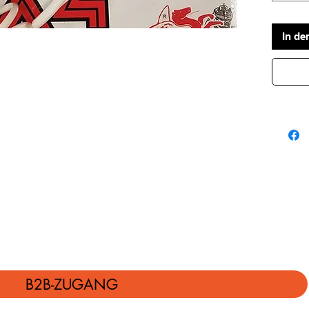
In de
B2B-ZUGANG