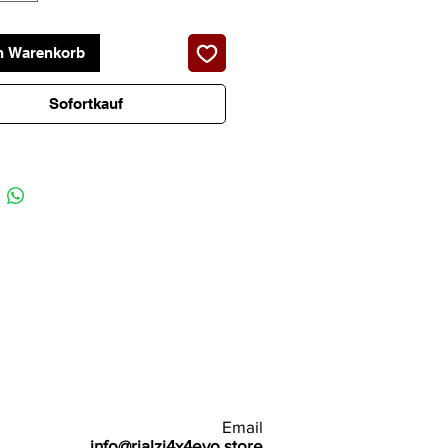
n Warenkorb
Sofortkauf
Email
info@rialzi4x4evo.store