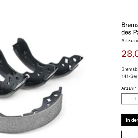
Brems
des P
Artikel
28,
Bremsba
141-Ser
Anzahl
*
In de