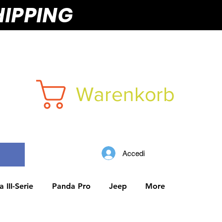
HIPPING
Warenkorb
Accedi
 III-Serie
Panda Pro
Jeep
More