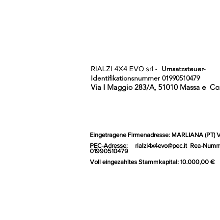
RIALZI 4X4 EVO srl -
Umsatzsteuer-
Identifikationsnummer 01990510479
Via I Maggio 283/A, 51010 Massa e
Coz
Eingetragene Firmenadresse: MARLIANA (PT) 
PEC-Adresse:
rialzi4x4evo@pec.it
Rea-Numm
01990510479
Voll eingezahltes Stammkapital: 10.000,00 €
Gr