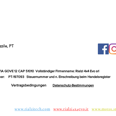
zile, PT
VIA GOVE 12 CAP 51010
Vollständiger Firmenname: Rialzi 4x4 Evo srl
er:
PT-197093
Steuernummer und n. Einschreibung beim Handelsregister
Vertragsbedingungen
Datenschutz-Bestimmungen
uppen:
www.rialzitech.com
www.rialzi4x4evo.it
www.moto1.s