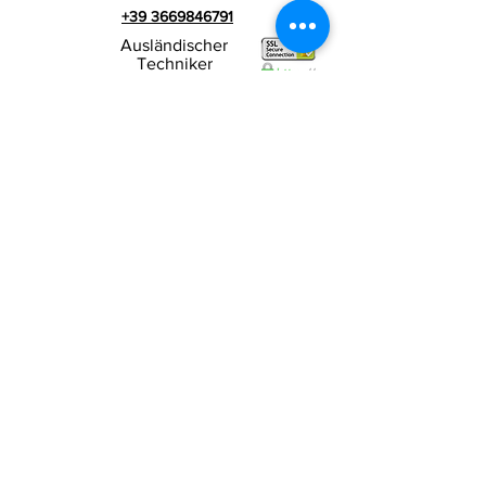
+39 3669846791
Ausländischer
Techniker
+39 3669846783
Italienischer Werbespot
Umsatzsteuer-
RIALZI 4X4 EVO srl -
Identifikationsnummer 01990510479
Via I Maggio 283/A, 51010 Massa e
Cozzile,
PT
Eingetragene Firmenadresse: MARLIANA (PT) VIA
GOVE 12 CAP 51010
Vollständiger Firmenname:
Rialzi 4x4 Evo srl
PEC-Adresse:
rialzi4x4evo@pec.it
Rea-Nummer:
PT-197093
Steuernummer und n. Einschreibung
beim Handelsregister
01990510479
Voll eingezahltes Stammkapital: 10.000,00 €
Vertragsbedingungen
Datenschutz-
Bestimmungen