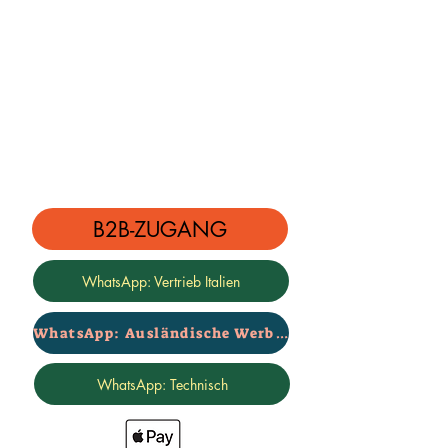
Wir weisen Sie darauf hin, dass es
ratsam ist, alle 10 Monate eine
Kontrolle durchzuführen, um
festzustellen, ob Schäden oder
Biegungen durch den Einsatz im
Gelände entstanden sind. Falls Ihr
Mechaniker das oben Genannte
überprüft, wird das Produkt von uns
kostenlos ersetzt, die Garantie deckt
Unfallschäden ab.
B2B-ZUGANG
Die Garantie deckt keine Schäden
ab, die durch Brechen oder
WhatsApp: Vertrieb Italien
Verbiegen des Arms verursacht
werden, wie z. B. Schäden an der
Karosserie oder anderen Teilen des
WhatsApp: Ausländische Werbung
Fahrzeugs. Wir lehnen jegliche
Verantwortung für Straßennutzungen
WhatsApp: Technisch
ab, da diese ausschließlich für den
Einsatz im Gelände oder bei
Razzien bestimmt sind.