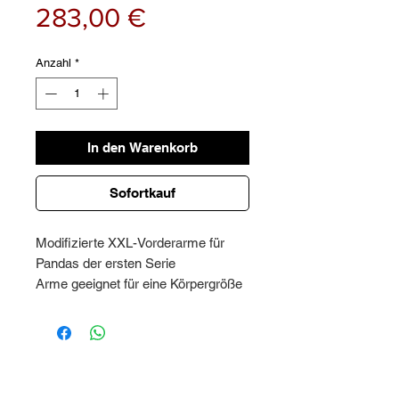
Preis
283,00 €
Anzahl
*
In den Warenkorb
Sofortkauf
Modifizierte XXL-Vorderarme für
Pandas der ersten Serie
Arme geeignet für eine Körpergröße
von 9 cm
Unsere Arme sind komplett neu
aufgebaut, gehärtet und haben eine
ideale Neigung für Ihren Lift.
Preis pro Paar