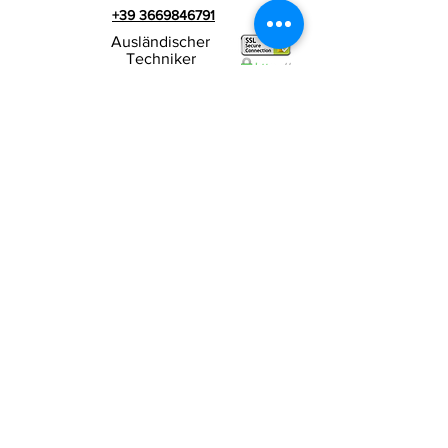
+39 3669846791
Ausländischer
Techniker
+39 3669846783
Italienischer Werbespot
Umsatzsteuer-
RIALZI 4X4 EVO srl -
Identifikationsnummer 01990510479
Via I Maggio 283/A, 51010 Massa e
Cozzile,
PT
Eingetragene Firmenadresse: MARLIANA (PT) VIA
GOVE 12 CAP 51010
Vollständiger Firmenname:
Rialzi 4x4 Evo srl
PEC-Adresse:
rialzi4x4evo@pec.it
Rea-Nummer:
PT-197093
Steuernummer und n. Einschreibung
beim Handelsregister
01990510479
Voll eingezahltes Stammkapital: 10.000,00 €
Vertragsbedingungen
Datenschutz-
Bestimmungen