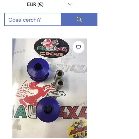
EUR (€)