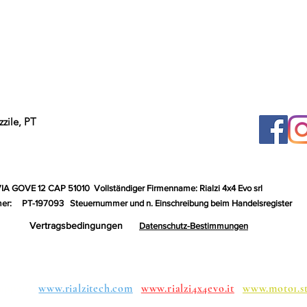
zile, PT
VIA GOVE 12 CAP 51010
Vollständiger Firmenname: Rialzi 4x4 Evo srl
er:
PT-197093
Steuernummer und n. Einschreibung beim Handelsregister
Vertragsbedingungen
Datenschutz-Bestimmungen
uppen:
www.rialzitech.com
www.rialzi4x4evo.it
www.moto1.s