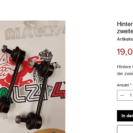
Hinter
zweit
Artikel
19,
Hintere 
der zwei
Anzahl
*
In de