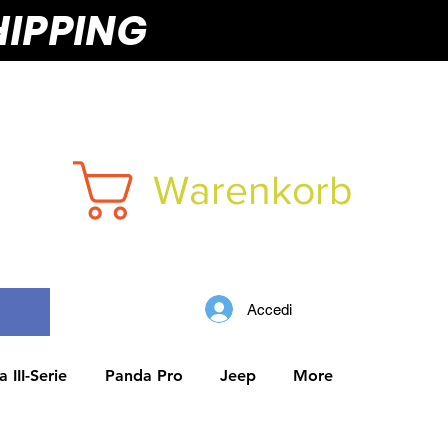
HIPPING
Warenkorb
Accedi
 III-Serie
Panda Pro
Jeep
More