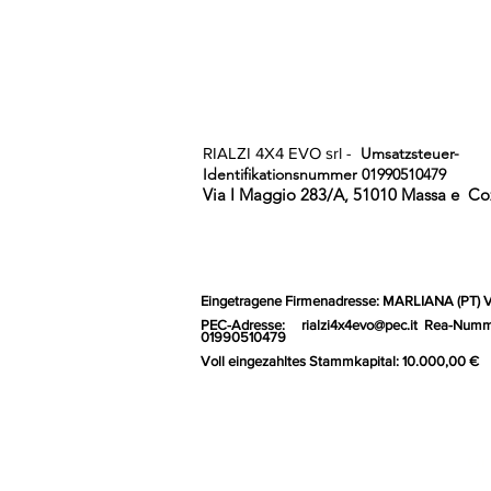
RIALZI 4X4 EVO srl -
Umsatzsteuer-
Identifikationsnummer 01990510479
Via I Maggio 283/A, 51010 Massa e
Coz
Eingetragene Firmenadresse: MARLIANA (PT) 
PEC-Adresse:
rialzi4x4evo@pec.it
Rea-Numm
01990510479
Voll eingezahltes Stammkapital: 10.000,00 €
Gr