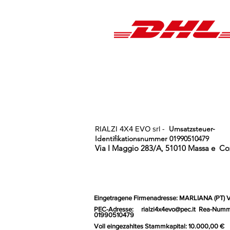
RIALZI 4X4 EVO srl -
Umsatzsteuer-
Identifikationsnummer 01990510479
Via I Maggio 283/A, 51010 Massa e
Coz
Eingetragene Firmenadresse: MARLIANA (PT) 
PEC-Adresse:
rialzi4x4evo@pec.it
Rea-Numm
01990510479
Voll eingezahltes Stammkapital: 10.000,00 €