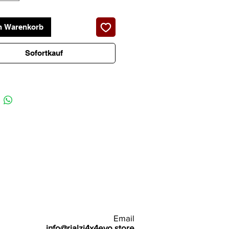
n Warenkorb
Sofortkauf
Email
info@rialzi4x4evo.store