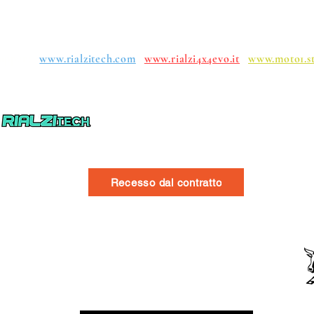
uppen:
www.rialzitech.com
www.rialzi4x4evo.it
www.moto1.s
Recesso dal contratto