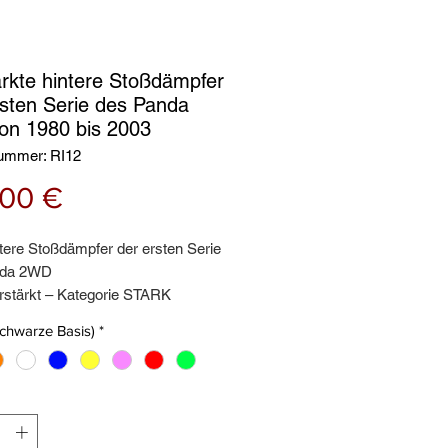
ärkte hintere Stoßdämpfer
rsten Serie des Panda
on 1980 bis 2003
nummer: RI12
Preis
,00 €
tere Stoßdämpfer der ersten Serie
nda 2WD
rstärkt – Kategorie STARK
o hinterem Paar
schwarze Basis)
*
ierte 2-Jahres-Garantie – Marke
4