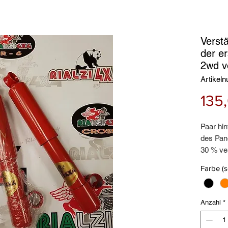
Verst
der e
2wd v
Artikel
135
Paar hin
des Pa
30 % ve
Preis pr
Farbe (
Zertifiz
Rialzi4x
Anzahl
*