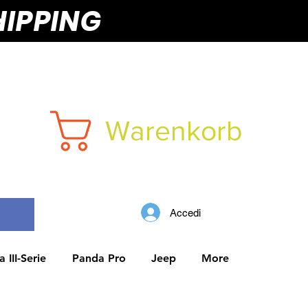
HIPPING
Warenkorb
Accedi
 III-Serie
Panda Pro
Jeep
More