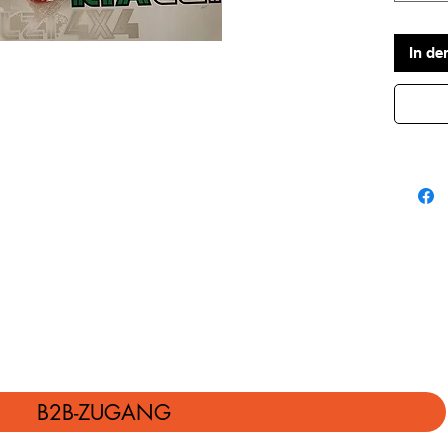
In de
B2B-ZUGANG