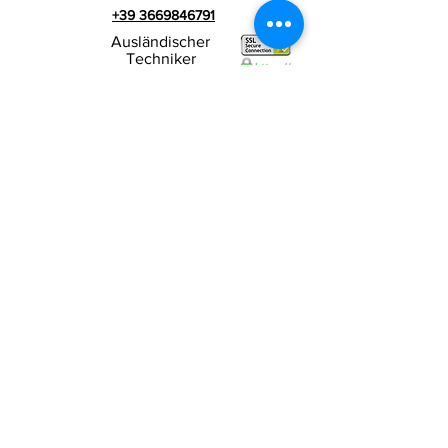
+39 3669846791
Ausländischer
Techniker
+39 3669846783
Italienischer Werbespot
Umsatzsteuer-
RIALZI 4X4 EVO srl -
Identifikationsnummer 01990510479
Via I Maggio 283/A, 51010 Massa e
Cozzile,
PT
Eingetragene Firmenadresse: MARLIANA (PT) VIA
GOVE 12 CAP 51010
Vollständiger Firmenname:
Rialzi 4x4 Evo srl
PEC-Adresse:
rialzi4x4evo@pec.it
Rea-Nummer:
PT-197093
Steuernummer und n. Einschreibung
beim Handelsregister
01990510479
Voll eingezahltes Stammkapital: 10.000,00 €
Vertragsbedingungen
Datenschutz-
Bestimmungen