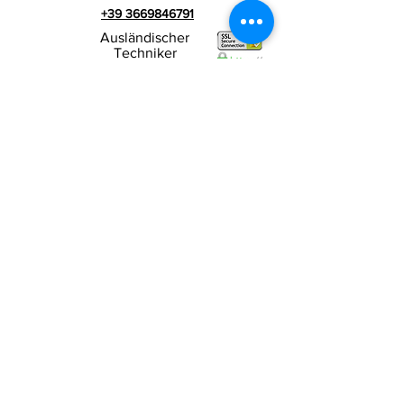
+39 3669846791
Ausländischer
Techniker
+39 3669846783
Italienischer Werbespot
Umsatzsteuer-
RIALZI 4X4 EVO srl -
Identifikationsnummer 01990510479
Via I Maggio 283/A, 51010 Massa e
Cozzile,
PT
Eingetragene Firmenadresse: MARLIANA (PT) VIA
GOVE 12 CAP 51010
Vollständiger Firmenname:
Rialzi 4x4 Evo srl
PEC-Adresse:
rialzi4x4evo@pec.it
Rea-Nummer:
PT-197093
Steuernummer und n. Einschreibung
beim Handelsregister
01990510479
Voll eingezahltes Stammkapital: 10.000,00 €
Vertragsbedingungen
Datenschutz-
Bestimmungen