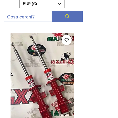
EUR (€)