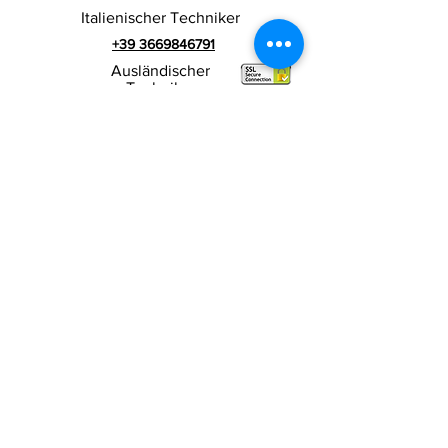
Italienischer Techniker
+39 3669846791
Ausländischer
Techniker
+39 3669846783
Italienischer Werbespot
Umsatzsteuer-
RIALZI 4X4 EVO srl -
Identifikationsnummer 01990510479
Via I Maggio 283/A, 51010 Massa e
Cozzile,
PT
Eingetragene Firmenadresse: MARLIANA (PT) VIA
GOVE 12 CAP 51010
Vollständiger Firmenname:
Rialzi 4x4 Evo srl
PEC-Adresse:
rialzi4x4evo@pec.it
Rea-Nummer:
PT-197093
Steuernummer und n. Einschreibung
beim Handelsregister
01990510479
Voll eingezahltes Stammkapital: 10.000,00 €
Vertragsbedingungen
Datenschutz-
Bestimmungen