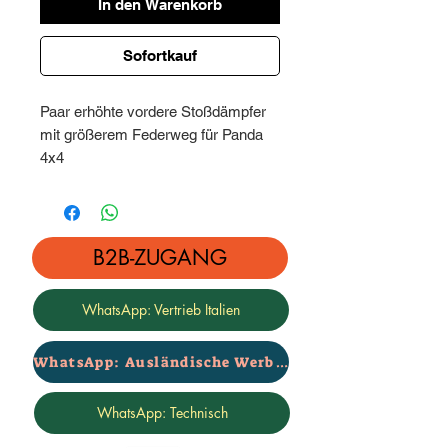
In den Warenkorb
Sofortkauf
Paar erhöhte vordere Stoßdämpfer
mit größerem Federweg für Panda
4x4
Geeignet für diejenigen, die erhöhte
Federn einbauen
Für weitere Informationen wenden
Sie sich bitte an das technische
B2B-ZUGANG
Büro
Preis pro Paar
WhatsApp: Vertrieb Italien
2 Jahre Garantie – Marke Rialzi4x4
WhatsApp: Ausländische Werbung
WhatsApp: Technisch