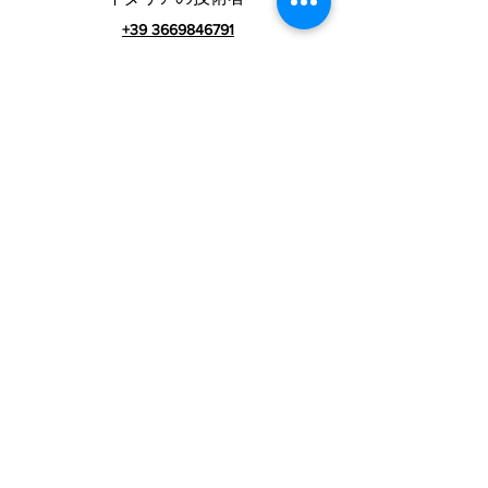
+39 3669846791
外国人技術者
+39 3669846783
イタリアのコマーシャ
ル
VAT番号01990510479
RIALZI 4X4 EVOsrl-
Via I Maggio 283 / A、51010 Massa e
コジ
ール、PT
登録事務所の住所：MARLIANA（PT）VIA GOVE 12
CAP 51010
完全な会社名：Rialzi 4x4 Evo srl
PECアドレス：
rialzi4x4evo@pec.it
レア番号：
PT-197093
税法とn。登録ビジネスレジスターへ
01990510479
全額払込済みの株式資本：10,000.00ユー
契約条件
ロ
プライバシーポリシー
グループ：
www.rialzitech.com