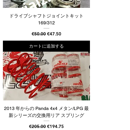
ドライブシャフトジョイントキット
169/312
通常価格
セール価格
€50.00
€47.50
カートに追加する
2013 年からの Panda 4x4 メタン/LPG 最
新シリーズの交換用リア スプリング
通常価格
セール価格
€205.00
€194.75