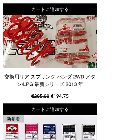
カートに追加する
交換用リア スプリング パンダ 2WD メタ
ン/LPG 最新シリーズ 2013 年
通常価格
セール価格
€205.00
€194.75
カートに追加する
新参者