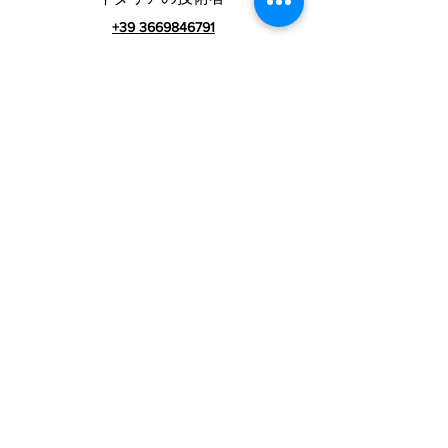
+39 3669846791
外国人技術者
+39 3669846783
イタリアのコマーシャ
ル
VAT番号01990510479
RIALZI 4X4 EVOsrl-
Via I Maggio 283 / A、51010 Massa e
コジ
ール、PT
登録事務所の住所：MARLIANA（PT）VIA GOVE 12
CAP 51010
完全な会社名：Rialzi 4x4 Evo srl
PECアドレス：
rialzi4x4evo@pec.it
レア番号：
PT-197093
税法とn。登録ビジネスレジスターへ
01990510479
全額払込済みの株式資本：10,000.00ユー
契約条件
ロ
プライバシーポリシー
グループ：
www.rialzitech.com