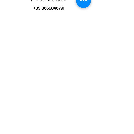
+39 3669846791
外国人技術者
+39 3669846783
イタリアのコマーシャ
ル
VAT番号01990510479
RIALZI 4X4 EVOsrl-
Via I Maggio 283 / A、51010 Massa e
コジ
ール、PT
登録事務所の住所：MARLIANA（PT）VIA GOVE 12
CAP 51010
完全な会社名：Rialzi 4x4 Evo srl
PECアドレス：
rialzi4x4evo@pec.it
レア番号：
PT-197093
税法とn。登録ビジネスレジスターへ
01990510479
全額払込済みの株式資本：10,000.00ユー
契約条件
ロ
プライバシーポリシー
グループ：
www.rialzitech.com