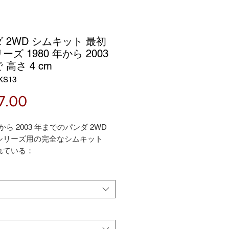
 2WD シムキット 最初
ーズ 1980 年から 2003
 高さ 4 cm
KS13
価
7.00
格
年から 2003 年までのパンダ 2WD
シリーズ用の完全なシムキット
れている：
トダブルシム、スプリング下、ス
ト下+リアアンダースプリング、高