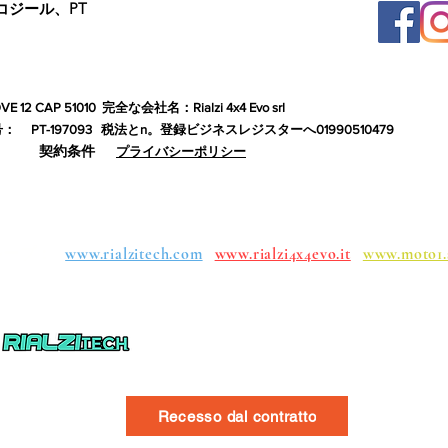
コジール、PT
12 CAP 51010
完全な会社名：Rialzi 4x4 Evo srl
号：
PT-197093
税法とn。登録ビジネスレジスターへ01990510479
契約条件
プライバシーポリシー
ループ：
www.rialzitech.com
www.rialzi4x4evo.it
www.moto1.
イン
Recesso dal contratto