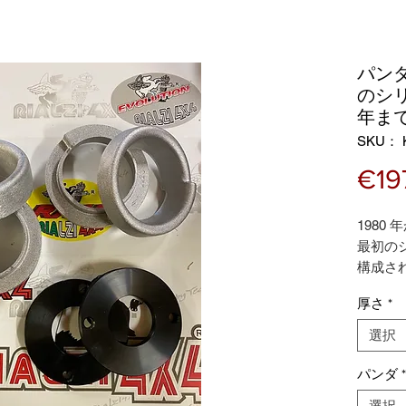
パンダ
のシリ
年まで
SKU： 
€19
1980 
最初の
構成さ
フロン
厚さ
*
トラッ
さ4cm
選択
パンダ
*
選択