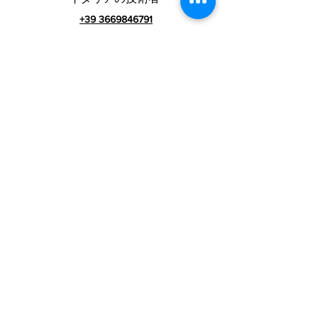
+39 3669846791
外国人技術者
+39 3669846783
イタリアのコマーシャ
ル
VAT番号01990510479
RIALZI 4X4 EVOsrl-
Via I Maggio 283 / A、51010 Massa e
コジ
ール、PT
登録事務所の住所：MARLIANA（PT）VIA GOVE 12
CAP 51010
完全な会社名：Rialzi 4x4 Evo srl
PECアドレス：
rialzi4x4evo@pec.it
レア番号：
PT-197093
税法とn。登録ビジネスレジスターへ
01990510479
全額払込済みの株式資本：10,000.00ユー
契約条件
ロ
プライバシーポリシー
グループ：
www.rialzitech.com