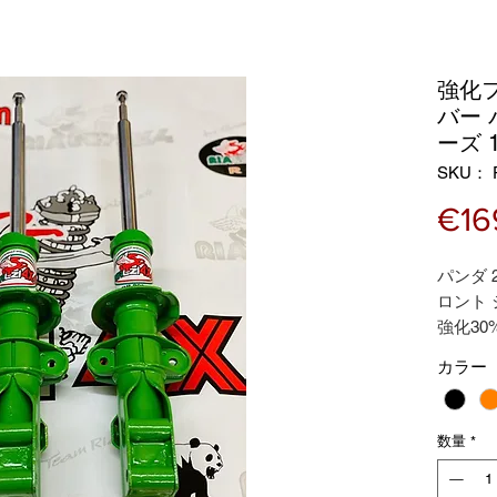
強化
バー 
ーズ 
SKU： R
€16
パンダ 
ロント
強化30
フロン
カラー
認定 2 
数量
*