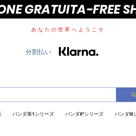
IONE GRATUITA-FREE S
あなたの世界へようこそ
分割払い
店
パンダ第1シリーズ
パンダII°シリーズ
パンダII