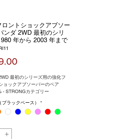
フロントショックアブソー
パンダ 2WD 最初のシリ
1980 年から 2003 年まで
I11
価
9.00
格
2WD 最初のシリーズ用の強化フ
 ショックアブソーバーのペア
% - STRONGカテゴリー
トペアあたりの価格
（ブラックベース）
*
年保証 - Rialzi4x4 ブランド