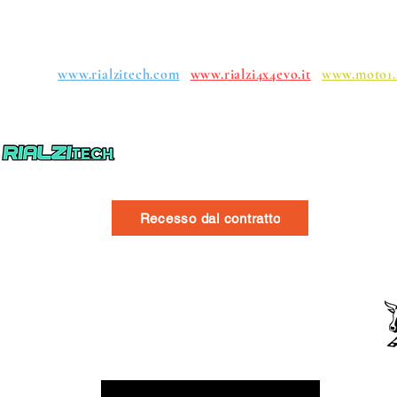
ループ：
www.rialzitech.com
www.rialzi4x4evo.it
www.moto1.
イン
Recesso dal contratto